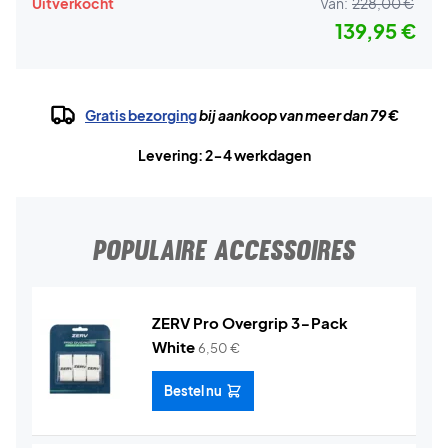
Uitverkocht
Van:
228,00 €
139,95 €
Gratis bezorging
bij aankoop van meer dan 79 €
Levering: 2-4 werkdagen
POPULAIRE ACCESSOIRES
ZERV Pro Overgrip 3-Pack
White
6,50
€
Bestel nu