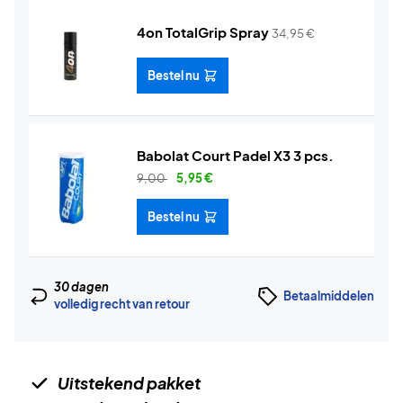
4on TotalGrip Spray
34,95
€
Bestel nu
Babolat Court Padel X3 3 pcs.
9,00
5,95
€
Bestel nu
30 dagen
Betaalmiddelen
volledig recht van retour
Uitstekend pakket