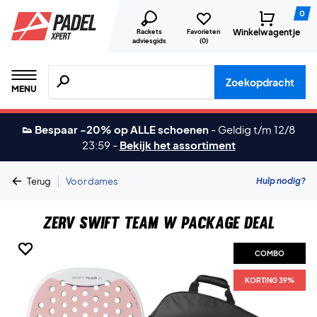
0
Winkelwagentje
Rackets
Favorieten
adviesgids
(
0
)
Zoeken naar producten, merken etc.
Zoekopdracht
MENU
👟 Bespaar -20% op ALLE schoenen
-
Geldig t/m 12/8
23:59
-
Bekijk het assortiment
|
Hulp nodig?
Terug
Voor dames
ZERV Swift Team W Package Deal
COMBO
COMBO
COMBO
COMBO
COMBO
KORTING 39%
KORTING 39%
KORTING 39%
KORTING 39%
KORTING 39%