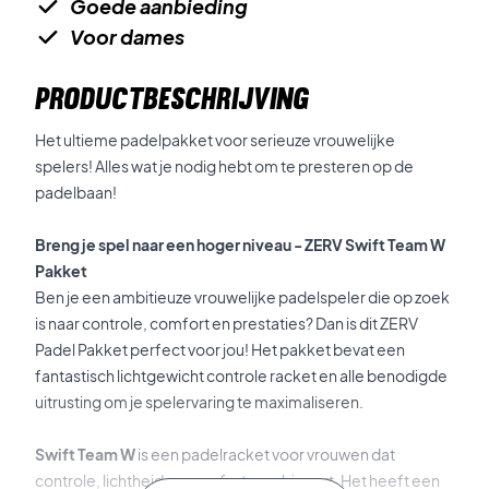
Goede aanbieding
Voor dames
PRODUCTBESCHRIJVING
Het ultieme padelpakket voor serieuze vrouwelijke
spelers! Alles wat je nodig hebt om te presteren op de
padelbaan!
Breng je spel naar een hoger niveau - ZERV Swift Team W
Pakket
Ben je een ambitieuze vrouwelijke padelspeler die op zoek
is naar controle, comfort en prestaties? Dan is dit ZERV
Padel Pakket perfect voor jou! Het pakket bevat een
fantastisch lichtgewicht controle racket en alle benodigde
uitrusting om je spelervaring te maximaliseren.
Swift Team W
is een padelracket voor vrouwen dat
controle, lichtheid en comfort combineert. Het heeft een