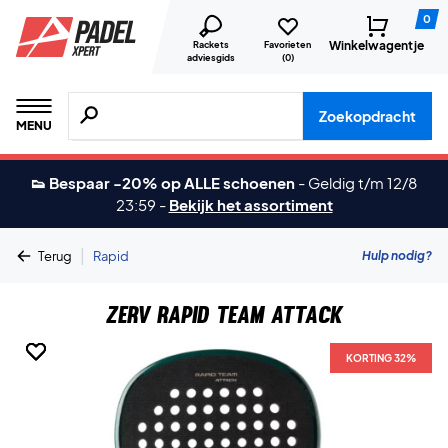
0
Winkelwagentje
Rackets
Favorieten
adviesgids
(
0
)
Zoeken naar producten, merken etc.
Zoekopdracht
MENU
👟 Bespaar -20% op ALLE schoenen
-
Geldig t/m 12/8
23:59
-
Bekijk het assortiment
|
Hulp nodig?
Terug
Rapid
ZERV Rapid Team Attack
KORTING 32%
KORTING 32%
KORTING 32%
KORTING 32%