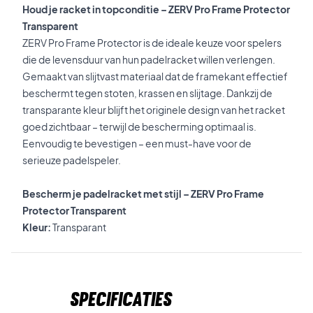
Houd je racket in topconditie – ZERV Pro Frame Protector
Transparent
ZERV Pro Frame Protector is de ideale keuze voor spelers
die de levensduur van hun padelracket willen verlengen.
Gemaakt van slijtvast materiaal dat de framekant effectief
beschermt tegen stoten, krassen en slijtage. Dankzij de
transparante kleur blijft het originele design van het racket
goed zichtbaar – terwijl de bescherming optimaal is.
Eenvoudig te bevestigen – een must-have voor de
serieuze padelspeler.
Bescherm je padelracket met stijl – ZERV Pro Frame
Protector Transparent
Kleur:
Transparant
Specificaties