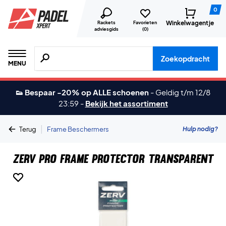
0
Winkelwagentje
Rackets
Favorieten
adviesgids
(
0
)
Zoeken naar producten, merken etc.
Zoekopdracht
MENU
👟 Bespaar -20% op ALLE schoenen
-
Geldig t/m 12/8
23:59
-
Bekijk het assortiment
|
Hulp nodig?
Terug
Frame Beschermers
ZERV Pro Frame Protector Transparent