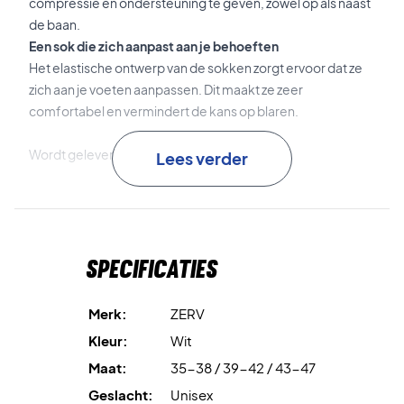
compressie en ondersteuning te geven, zowel op als naast
de baan.
Een sok die zich aanpast aan je behoeften
Het elastische ontwerp van de sokken zorgt ervoor dat ze
zich aan je voeten aanpassen. Dit maakt ze zeer
comfortabel en vermindert de kans op blaren.
Wordt geleverd in een 3-pack.
Lees verder
Kleur: Wit met zwarte hiel, voorkant en logo
Materiaal: katoen, polyester, spandex
Specificaties
Merk:
ZERV
Kleur:
Wit
Maat:
35-38 / 39-42 / 43-47
Geslacht:
Unisex