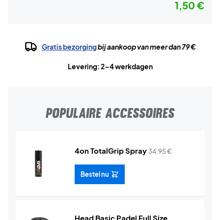
1,50 €
Gratis bezorging
bij aankoop van meer dan 79 €
Levering: 2-4 werkdagen
POPULAIRE ACCESSOIRES
4on TotalGrip Spray
34,95
€
Bestel nu
Head Basic Padel Full Size