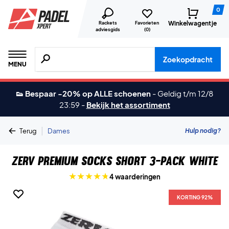
0
Winkelwagentje
Rackets
Favorieten
adviesgids
(
0
)
Zoeken naar producten, merken etc.
Zoekopdracht
MENU
👟 Bespaar -20% op ALLE schoenen
-
Geldig t/m 12/8
23:59
-
Bekijk het assortiment
|
Hulp nodig?
Terug
Dames
ZERV Premium Socks Short 3-Pack White
4 waarderingen
KORTING 92%