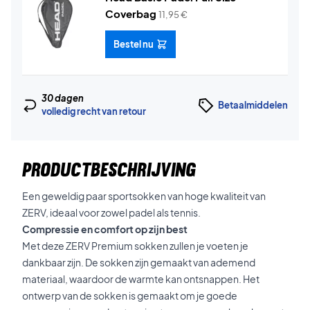
Coverbag
11,95
€
Bestel nu
30 dagen
Betaalmiddelen
volledig recht van retour
PRODUCTBESCHRIJVING
Een geweldig paar sportsokken van hoge kwaliteit van
ZERV, ideaal voor zowel padel als tennis.
Compressie en comfort op zijn best
Met deze ZERV Premium sokken zullen je voeten je
dankbaar zijn. De sokken zijn gemaakt van ademend
materiaal, waardoor de warmte kan ontsnappen. Het
ontwerp van de sokken is gemaakt om je goede