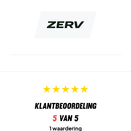
Het pakket bevat 3 paar kwaliteitssokken.
Kleur: Zwart met wit logo.
Materiaal: katoen, polyester en spandex.
Klantbeoordeling
5
van 5
1 waardering