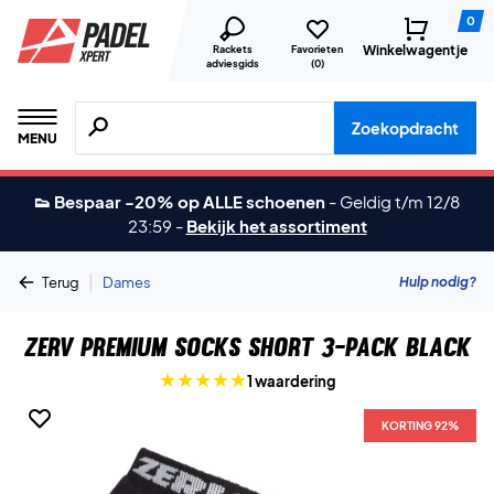
0
Winkelwagentje
Rackets
Favorieten
adviesgids
(
0
)
Zoeken naar producten, merken etc.
Zoekopdracht
MENU
👟 Bespaar -20% op ALLE schoenen
-
Geldig t/m 12/8
23:59
-
Bekijk het assortiment
|
Hulp nodig?
Terug
Dames
ZERV Premium Socks Short 3-Pack Black
1 waardering
KORTING 92%