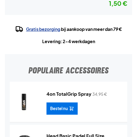
1,50 €
Gratis bezorging
bij aankoop van meer dan 79 €
Levering: 2-4 werkdagen
POPULAIRE ACCESSOIRES
4on TotalGrip Spray
34,95
€
Bestel nu
Head Basic Padel Full Size