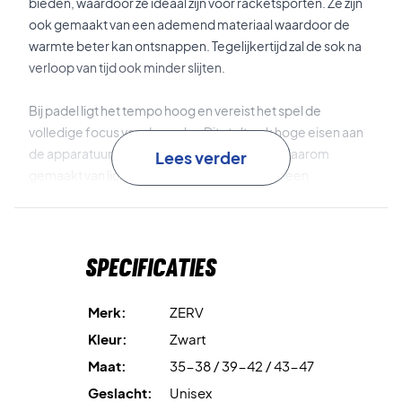
bieden, waardoor ze ideaal zijn voor racketsporten. Ze zijn
ook gemaakt van een ademend materiaal waardoor de
warmte beter kan ontsnappen. Tegelijkertijd zal de sok na
verloop van tijd ook minder slijten.
Bij padel ligt het tempo hoog en vereist het spel de
volledige focus van de speler. Dit stelt ook hoge eisen aan
de apparatuur. De ZERV Premium Socks zijn daarom
Lees verder
gemaakt van lichtgewicht materialen en van een
uitzonderlijk goed comfort, zodat je je op de baan over één
ding minder zorgen hoeft te maken.
Specificaties
Past zich aan de voet aan
De sok is ontworpen om zich aan te passen aan elke voet
dankzij het rekbare materiaal.
Merk:
ZERV
Kleur:
Zwart
Al met al een sok van hoge kwaliteit voor sporters die hun
Maat:
35-38 / 39-42 / 43-47
voeten willen verwennen.
Geslacht:
Unisex