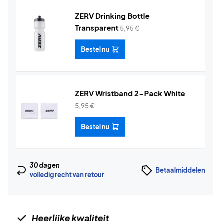
ZERV Drinking Bottle
Transparent
5,95
€
Bestel nu
ZERV Wristband 2-Pack White
5,95
€
Bestel nu
30 dagen
Betaalmiddelen
volledig recht van retour
Heerlijke kwaliteit