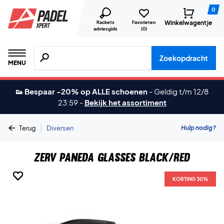
0
Winkelwagentje
Rackets
Favorieten
adviesgids
(
0
)
Zoeken naar producten, merken etc.
Zoekopdracht
MENU
👟 Bespaar -20% op ALLE schoenen
-
Geldig t/m 12/8
23:59
-
Bekijk het assortiment
|
Hulp nodig?
Terug
Diversen
ZERV Paneda Glasses Black/Red
KORTING 30%
KORTING 30%
KORTING 30%
KORTING 30%
KORTING 30%
KORTING 30%