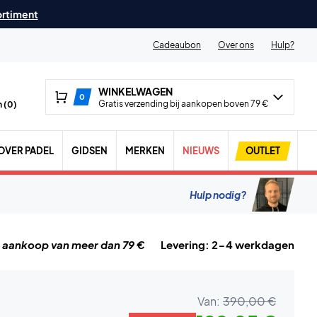
ortiment
Cadeaubon
Over ons
Hulp?
WINKELWAGEN
0
Gratis verzending bij aankopen boven 79 €
 (
0
)
OVER PADEL
GIDSEN
MERKEN
NIEUWS
OUTLET
Hulp nodig?
j aankoop van meer dan 79 €
Levering: 2-4 werkdagen
Van:
390,00 €