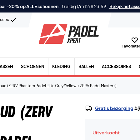
aar -20% op ALLE schoenen
-
Geldig t/m 12/8 23:59
-
Bekijk het ass
lectie
Favorieten
TASSEN
SCHOENEN
KLEDING
BALLEN
ACCESSOIRES
bud (ZERV Phantom Padel Elite Grey/Yellow + ZERV Padel Master+)
bud (ZERV
Gratis bezorging
bi
Uitverkocht