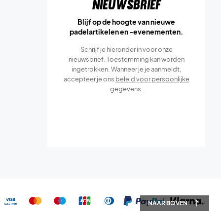
Nieuwsbrief
Blijf op de hoogte van nieuwe
padelartikelen en -evenementen.
Schrijf je hieronder in voor onze
nieuwsbrief. Toestemming kan worden
ingetrokken. Wanneer je je aanmeldt,
accepteer je ons
beleid voor persoonlijke
gegevens.
NAAR BOVEN