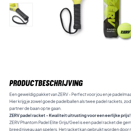
PRODUCTBESCHRIJVING
Een geweldig pakket van ZERV - Perfect voor jou en je padelmaa
Hier krijg je zowel goede padelballen als twee padel rackets, zod
partner de baan op te gaan.
ZERV padel racket - Kwaliteit uitrusting voor een eerlijke prijs!
ZERV Phantom Padel Elite Grijs/Geel is een padel racket die gem
breed niveau aan spelers. Het racket kan gebruikt worden door 