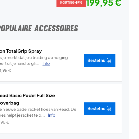
199,95 €
KORTING 49%
POPULAIRE ACCESSOIRES
on TotalGrip Spray
s je merkt dat je uitrusting de neiging
Bestel nu
eft uit je hand te gli...
Info
4,95
€
ead Basic Padel Full Size
overbag
Bestel nu
e nieuwe padel racket hoes van Head. De
es helpt je racket te b...
Info
1,95
€