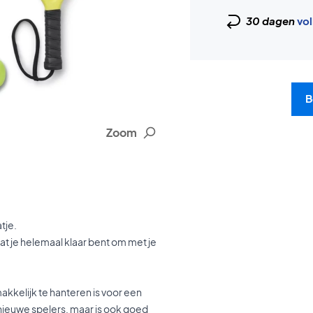
30 dagen
vol
B
Zoom
tje.
at je helemaal klaar bent om met je
akkelijk te hanteren is voor een
nieuwe spelers, maar is ook goed