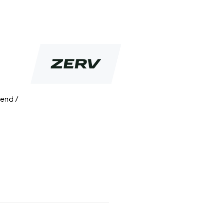
fend /