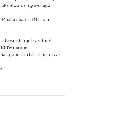
uniek ontwerp en geweldige
Master+ ballen. Dit is een
ets die worden geleverd met
n
100% carbon
.
iaal gebruikt, dat het oppervlak
es!