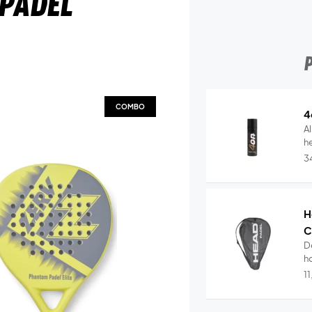
Padel
COMBO
4
Al
he
3
H
C
D
ho
1