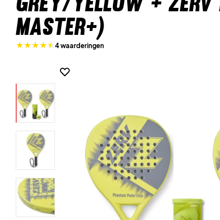
Grey/Yellow + ZERV 
Master+)
4 waarderingen