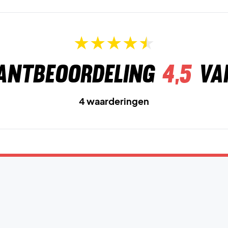
antbeoordeling
4,5
va
4 waarderingen