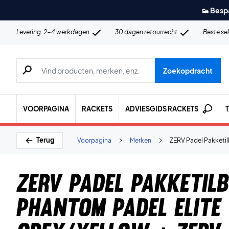
👟 Besp
Levering: 2-4 werkdagen
30 dagen retourrecht
Beste se
Zoeken naar producten, merken etc.
Zoekopdracht
VOORPAGINA
RACKETS
ADVIESGIDS RACKETS
Terug
Voorpagina
Merken
ZERV Padel Pakketil
ZERV Padel Pakketil
Phantom Padel Elite