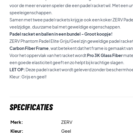
voor de meer ervaren speler die een padel racket wil. Met een 
speeleigenschappen.
Samen met twee padel rackets krijg je ook een koker ZERV Padel 
veelzijdige, duurzame bal met geweldige eigenschappen.
Padel racket en ballen in een bundel - Groot koopje!
ZERV Phantom Padel Elite Grijs/Geel zijn geweldige padel rack
Carbon Fiber Frame
, wat betekent dat het frame is gemaakt va
Voor het oppervlak van het racket wordt
Pro 3K Glass Fiber
mater
een goede elasticiteit geeft en zo helpt bij krachtige slagen.
LET OP:
Deze padel racket wordt geleverd zonder beschermho
Kleur: Grijs en geel!
Specificaties
Merk:
ZERV
Kleur:
Geel