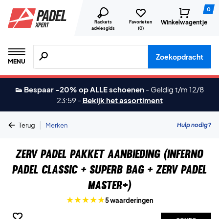
0
Winkelwagentje
Rackets
Favorieten
adviesgids
(
0
)
Zoeken naar producten, merken etc.
Zoekopdracht
MENU
👟 Bespaar -20% op ALLE schoenen
-
Geldig t/m 12/8
23:59
-
Bekijk het assortiment
|
Hulp nodig?
Terug
Merken
ZERV Padel Pakket Aanbieding (Inferno
Padel Classic + Superb Bag + ZERV Padel
Master+)
5 waarderingen