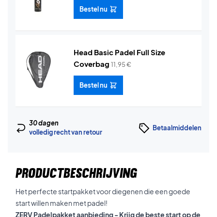
Bestel nu
Head Basic Padel Full Size
Coverbag
11,95
€
Bestel nu
30 dagen
Betaalmiddelen
volledig recht van retour
PRODUCTBESCHRIJVING
Het perfecte startpakket voor diegenen die een goede
start willen maken met padel!
ZERV Padelpakket aanbieding - Krijg de beste start op de