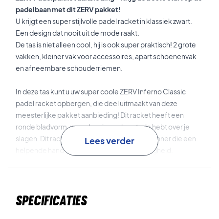
padelbaan met dit ZERV pakket!
U krijgt een super stijlvolle padel racket in klassiek zwart.
Een design dat nooit uit de mode raakt.
De tas is niet alleen cool, hij is ook super praktisch! 2 grote
vakken, kleiner vak voor accessoires, apart schoenenvak
en afneembare schouderriemen.
In deze tas kunt u uw super coole ZERV Inferno Classic
padel racket opbergen, die deel uitmaakt van deze
meesterlijke pakket aanbieding! Dit racket heeft een
ronde bladvorm, waardoor je veel controle hebt over je
slagen. Dit racket is dus perfect voor de beginner die een
Lees verder
helpende hand nodig heeft voor nauwkeurigheid.
Tot slot, ZERV's "hoge kwaliteit" padelballen, die nu al een
favoriet zijn onder veel padelspelers! Deze ZERV Padel
Specificaties
Master+ bal houdt de stuit en druk vast, zodat je vele uren
padel kunt spelen zonder je zorgen te hoeven maken over