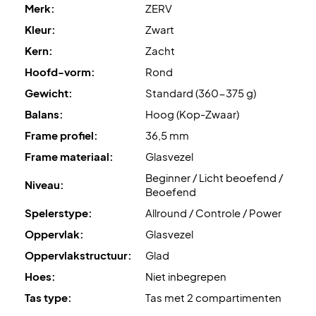
de duurzaamheid van de bal! Je krijgt 3 ballen in een koker.
Merk:
ZERV
Begin vandaag nog met Padel! ZERV padel aanbieding
Kleur:
Zwart
voor de kwaliteitsbewuste.
Kern:
Zacht
Padel racket geleverd zonder beschermhoes!
Hoofd-vorm:
Rond
Gewicht:
Standard (360-375 g)
Balans:
Hoog (Kop-Zwaar)
Frame profiel:
36,5 mm
Frame materiaal:
Glasvezel
Beginner / Licht beoefend /
Niveau:
Beoefend
Spelerstype:
Allround / Controle / Power
Oppervlak:
Glasvezel
Oppervlakstructuur:
Glad
Hoes:
Niet inbegrepen
Tas type:
Tas met 2 compartimenten