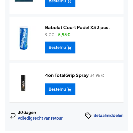
Bestel nu
Babolat Court Padel X3 3 pcs.
9,00
5,95
€
Bestel nu
4on TotalGrip Spray
34,95
€
Bestel nu
30 dagen
Betaalmiddelen
volledig recht van retour