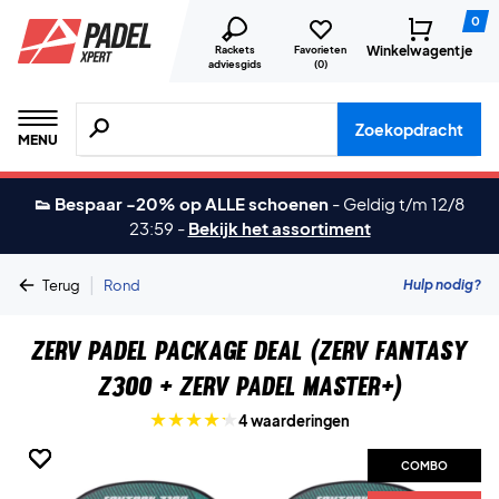
0
Winkelwagentje
Rackets
Favorieten
adviesgids
(
0
)
Zoeken naar producten, merken etc.
Zoekopdracht
MENU
👟 Bespaar -20% op ALLE schoenen
-
Geldig t/m 12/8
23:59
-
Bekijk het assortiment
|
Hulp nodig?
Terug
Rond
ZERV Padel Package Deal (ZERV Fantasy
Z300 + ZERV Padel Master+)
4 waarderingen
COMBO
COMBO
COMBO
COMBO
COMBO