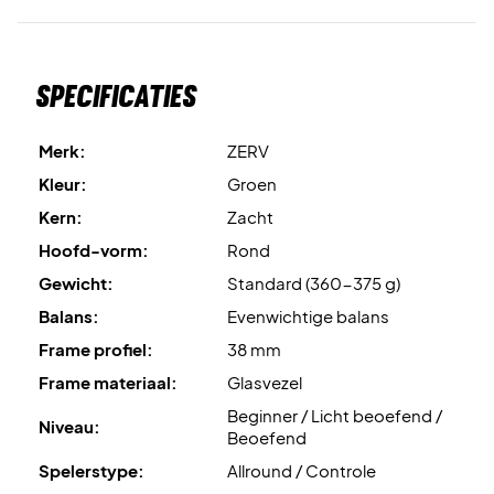
twee echt stevige rackets en een tube ballen krijgt.
Specificaties
Merk:
ZERV
Kleur:
Groen
Kern:
Zacht
Hoofd-vorm:
Rond
Gewicht:
Standard (360-375 g)
Balans:
Evenwichtige balans
Frame profiel:
38 mm
Frame materiaal:
Glasvezel
Beginner / Licht beoefend /
Niveau:
Beoefend
Spelerstype:
Allround / Controle