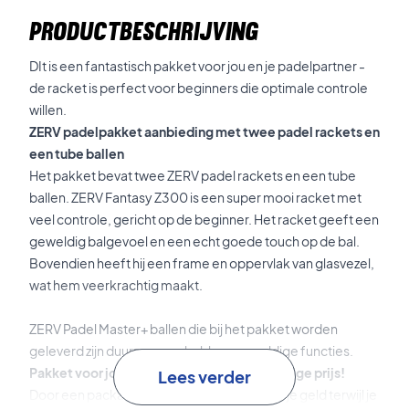
PRODUCTBESCHRIJVING
DIt is een fantastisch pakket voor jou en je padelpartner -
de racket is perfect voor beginners die optimale controle
willen.
ZERV padelpakket aanbieding met twee padel rackets en
een tube ballen
Het pakket bevat twee ZERV padel rackets en een tube
ballen. ZERV Fantasy Z300 is een super mooi racket met
veel controle, gericht op de beginner. Het racket geeft een
geweldig balgevoel en een echt goede touch op de bal.
Bovendien heeft hij een frame en oppervlak van glasvezel,
wat hem veerkrachtig maakt.
ZERV Padel Master+ ballen die bij het pakket worden
geleverd zijn duurzaam en hebben geweldige functies.
Pakket voor jou en je padel buddy - geweldige prijs!
Lees verder
Door een package deal te kopen, bespaart je geld terwijl je