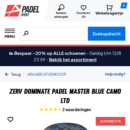
0
Winkelwagentje
Rackets
Favorieten
adviesgids
(
0
)
Zoeken naar producten, merken etc.
Zoekopdracht
MENU
👟 Bespaar -20% op ALLE schoenen
-
Geldig t/m 12/8
23:59
-
Bekijk het assortiment
|
Hulp nodig?
Terug
JANUARI UITVERKOOP
ZERV Dominate Padel Master Blue Camo
LTD
2 waarderingen
KORTING 57%
KORTING 57%
KORTING 57%
KORTING 57%