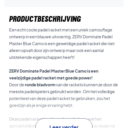
PRODUCTBESCHRIJVING
Een echt coole padel racket met een uniek camouflage
ontwerp in een blauwe uitvoering. ZERV Dominate Padel
Master Blue Camo is een geweldige padel racket die niet
alleen opvalt door zijn ontwerp maar ook een aantal
uitstekende eigenschappen heeft!
ZERV Dominate Padel Master Blue Camo is een
veelzijdige padel racket met goede power!
Door de
ronde bladvorm
van de rackets kunnen ze door de
meeste padelspelers gebruikt worden. Om het volledige
potentieel van deze padel racket te gebruiken, zou het
goed zijn als je enige ervaring hebt.
Deze padel racket heeft een
hoge balans
, wat het
gemakkelijker maakt om een goede kracht in je slagen te
Lees verder