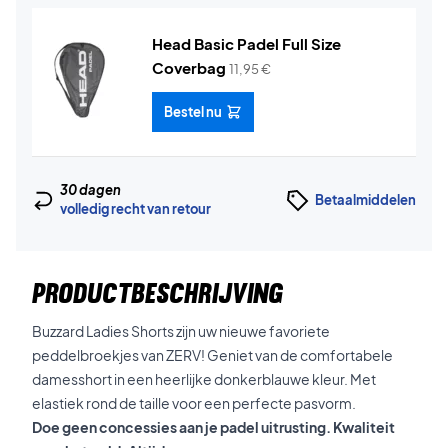
Head Basic Padel Full Size
Coverbag
11,95
€
Bestel nu
30 dagen
Betaalmiddelen
volledig recht van retour
PRODUCTBESCHRIJVING
Buzzard Ladies Shorts zijn uw nieuwe favoriete
peddelbroekjes van ZERV! Geniet van de comfortabele
damesshort in een heerlijke donkerblauwe kleur. Met
elastiek rond de taille voor een perfecte pasvorm.
Doe geen concessies aan je padel uitrusting. Kwaliteit