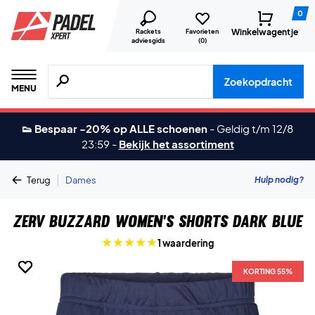
0
Winkelwagentje
Rackets
Favorieten
adviesgids
(
0
)
Zoeken naar producten, merken etc.
Zoekopdracht
MENU
👟 Bespaar -20% op ALLE schoenen
-
Geldig t/m 12/8
23:59
-
Bekijk het assortiment
|
Hulp nodig?
Terug
Dames
ZERV Buzzard Women's Shorts Dark Blue
1 waardering
KORTING 55%
KORTING 55%
KORTING 55%
KORTING 55%