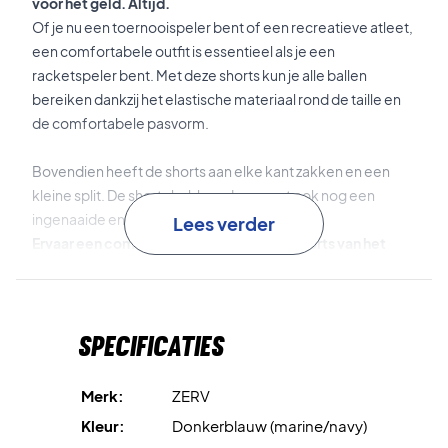
voor het geld. Altijd.
Of je nu een toernooispeler bent of een recreatieve atleet,
een comfortabele outfit is essentieel als je een
racketspeler bent. Met deze shorts kun je alle ballen
bereiken dankzij het elastische materiaal rond de taille en
de comfortabele pasvorm.
Bovendien heeft de shorts aan elke kant zakken en een
kleine split. De shorts hebben daarnaast ook nog een
ingenaaide en rekbare binnenbroek.
Lees verder
Ervaar een comfortabele pasvorm met shorts van het
Deense merk ZERV! Voor alle atleten die stijlvol op de
baan willen staan.
Koop ze vandaag en ervaar een snelle levering!
Specificaties
Kleur: Donkerblauw
Materiaal: 80% Katoen, 20% Polyester
Merk:
ZERV
Kleur:
Donkerblauw (marine/navy)