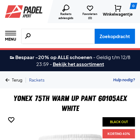
0
Winkelwagentje
Rackets
Favorieten
adviesgids
(
0
)
Zoeken naar producten, merken etc.
Zoekopdracht
MENU
👟 Bespaar -20% op ALLE schoenen
-
Geldig t/m 12/8
23:59
-
Bekijk het assortiment
|
Hulp nodig?
Terug
Rackets
Yonex 75th Warm Up Pant 60105AEX
White
BLACK OUT
BLACK OUT
KORTING 40%
KORTING 40%