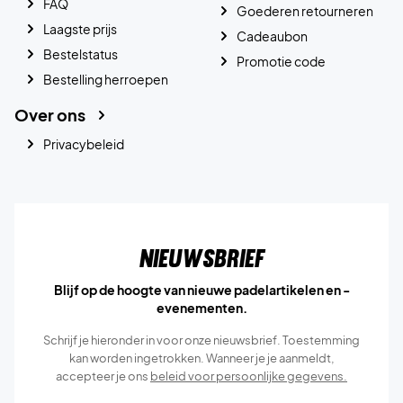
FAQ
Goederen retourneren
Laagste prijs
Cadeaubon
Bestelstatus
Promotie code
Bestelling herroepen
Over ons
Privacybeleid
Nieuwsbrief
Blijf op de hoogte van nieuwe padelartikelen en -
evenementen.
Schrijf je hieronder in voor onze nieuwsbrief. Toestemming
kan worden ingetrokken. Wanneer je je aanmeldt,
accepteer je ons
beleid voor persoonlijke gegevens.