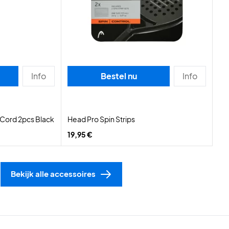
Info
Bestel nu
Info
Cord 2pcs Black
Head Pro Spin Strips
19,95 €
Bekijk alle accessoires