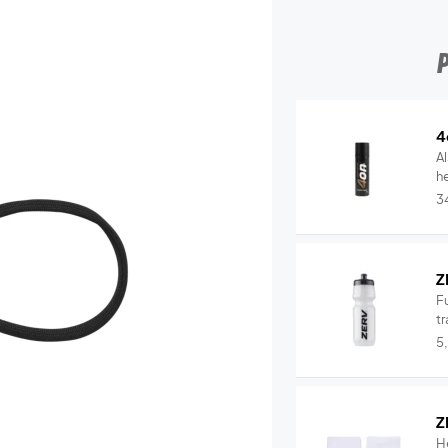
4
Al
he
3
Z
Fu
tr
5
Z
H