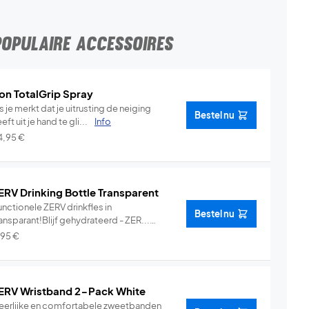
POPULAIRE ACCESSOIRES
on TotalGrip Spray
s je merkt dat je uitrusting de neiging
Bestel nu
eft uit je hand te gli...
Info
4,95
€
ERV Drinking Bottle Transparent
nctionele ZERV drinkfles in
Bestel nu
ansparant!Blijf gehydrateerd - ZER...
Info
,95
€
ERV Wristband 2-Pack White
eerlijke en comfortabele zweetbanden