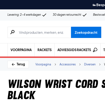
👟 Besp
Levering: 2-4 werkdagen
30 dagen retourrecht
Beste se
Zoeken naar producten, merken etc.
Zoekopdracht
VOORPAGINA
RACKETS
ADVIESGIDS RACKETS
Terug
Voorpagina
Accessoires
Diversen
Wilson Wrist Cord S
Black