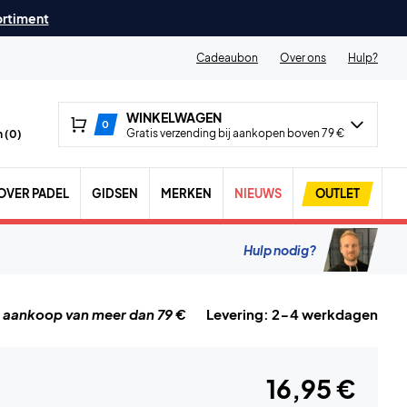
ortiment
Cadeaubon
Over ons
Hulp?
WINKELWAGEN
0
Gratis verzending bij aankopen boven 79 €
 (
0
)
OVER PADEL
GIDSEN
MERKEN
NIEUWS
OUTLET
Hulp nodig?
j aankoop van meer dan 79 €
Levering: 2-4 werkdagen
16,95 €