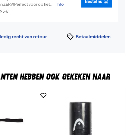
Bestel nu
an ZERV!Perfect voor op het...
Info
,95
€
ledig recht van retour
Betaalmiddelen
ANTEN HEBBEN OOK GEKEKEN NAAR