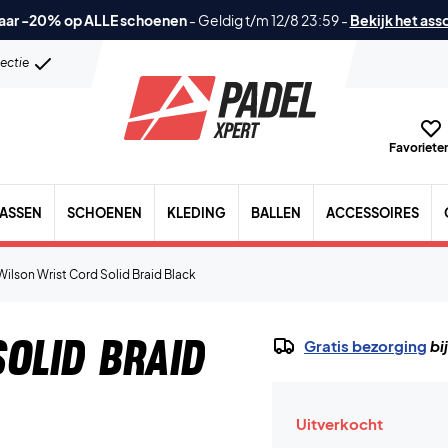
aar -20% op ALLE schoenen
-
Geldig t/m 12/8 23:59
-
Bekijk het ass
lectie
Favorieten
TASSEN
SCHOENEN
KLEDING
BALLEN
ACCESSOIRES
Wilson Wrist Cord Solid Braid Black
olid Braid
Gratis bezorging
bi
Uitverkocht