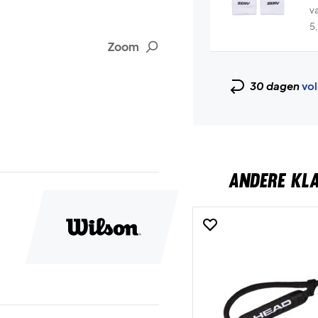
v
5
Zoom
30 dagen
vol
ANDERE KL