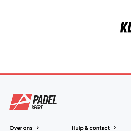
K
Over ons
Hulp & contact