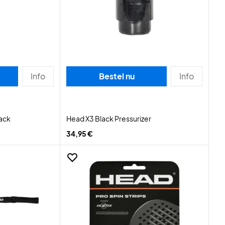
Info
Bestel nu
Info
lack
Head X3 Black Pressurizer
34,95 €