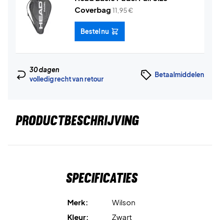
Coverbag
11,95
€
Bestel nu
30 dagen
Betaalmiddelen
volledig recht van retour
PRODUCTBESCHRIJVING
Specificaties
Merk:
Wilson
Kleur:
Zwart