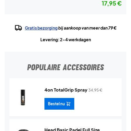
17,95 €
Gratis bezorging
bij aankoop van meer dan 79 €
Levering: 2-4 werkdagen
POPULAIRE ACCESSOIRES
4on TotalGrip Spray
34,95
€
Bestel nu
Head Basic Padel Full Size