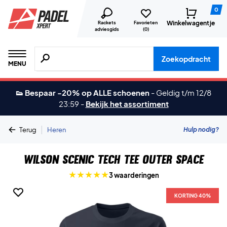
0
Winkelwagentje
Rackets
Favorieten
adviesgids
(
0
)
Zoeken naar producten, merken etc.
Zoekopdracht
MENU
👟 Bespaar -20% op ALLE schoenen
-
Geldig t/m 12/8
23:59
-
Bekijk het assortiment
|
Hulp nodig?
Terug
Heren
Wilson Scenic Tech Tee Outer Space
3 waarderingen
KORTING 40%