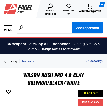
0
Winkelwagentje
Rackets
Favorieten
adviesgids
(
0
)
Zoeken naar producten, merken etc.
Zoekopdracht
MENU
👟 Bespaar -20% op ALLE schoenen
-
Geldig t/m 12/8
23:59
-
Bekijk het assortiment
|
Hulp nodig?
Terug
Rackets
Wilson Rush Pro 4.0 Clay
Sulphur/Black/White
BLACK OUT
BLACK OUT
BLACK OUT
BLACK OUT
BLACK OUT
BLACK OUT
KORTING 40%
KORTING 40%
KORTING 40%
KORTING 40%
KORTING 40%
KORTING 40%