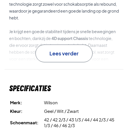
technologie zorgt zowel voor schokabsorptie als rebound,
waardoor je gegarandeerd een goede landing op de grond
hebt.
Je krijgt een goede stabiliteit tijdens je snelle bewegingen
en bochten, dankzij de
4D support Chassis
technologie,
die ervoor zorgt dat je torsiecontrole hebt. Daarnaast
hebben de schoenen
Duralast
in de buitenzool, wat zorgt
Lees verder
voor een sterke duurzaamheid. Dit zorgt ook voor een
betere grip op de baan, zodat je kunt staan zonder uit te
glijden.
Specificaties
De tussenzool bevat
Energy Cell
, een licht EVA-schuim dat
zorgt voor een betere acceleratie.
Merk:
Wilson
Schoenen die je de optimale ondersteuning en comfort
Kleur:
Geel / Wit / Zwart
geven die je nodig hebt op de tennis- of padelbaan.
42 / 42 2/3 / 43 1/3 / 44 / 44 2/3 / 45
Schoenmaat:
1/3 / 46 / 46 2/3
Antislip en stabiele tennisschoenen