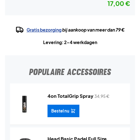
17,00 €
Gratis bezorging
bij aankoop van meer dan 79 €
Levering: 2-4 werkdagen
POPULAIRE ACCESSOIRES
4on TotalGrip Spray
34,95
€
Bestel nu
Head Basic Padel Full Size