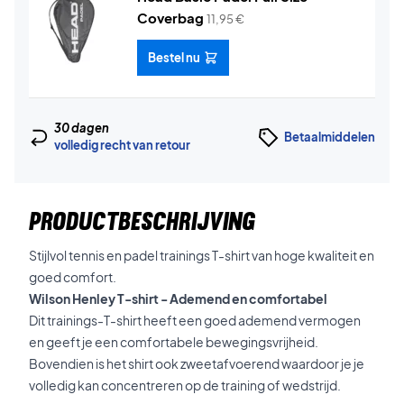
Coverbag
11,95
€
Bestel nu
30 dagen
Betaalmiddelen
volledig recht van retour
PRODUCTBESCHRIJVING
Stijlvol tennis en padel trainings T-shirt van hoge kwaliteit en
goed comfort.
Wilson Henley T-shirt - Ademend en comfortabel
Dit trainings-T-shirt heeft een goed ademend vermogen
en geeft je een comfortabele bewegingsvrijheid.
Bovendien is het shirt ook zweetafvoerend waardoor je je
volledig kan concentreren op de training of wedstrijd.