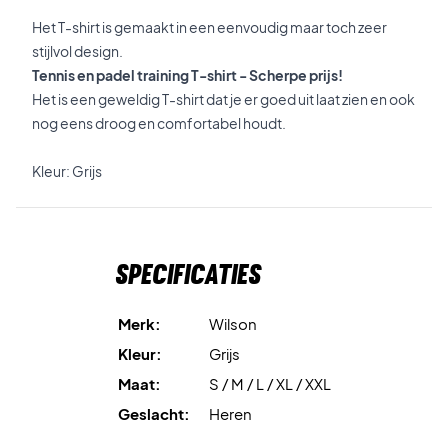
Het T-shirt is gemaakt in een eenvoudig maar toch zeer
stijlvol design.
Tennis en padel training T-shirt - Scherpe prijs!
Het is een geweldig T-shirt dat je er goed uit laat zien en ook
nog eens droog en comfortabel houdt.
Kleur: Grijs
Specificaties
Merk:
Wilson
Kleur:
Grijs
Maat:
S / M / L / XL / XXL
Geslacht:
Heren