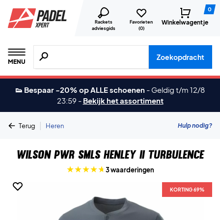
0
Winkelwagentje
Rackets
Favorieten
adviesgids
(
0
)
Zoeken naar producten, merken etc.
Zoekopdracht
MENU
👟 Bespaar -20% op ALLE schoenen
-
Geldig t/m 12/8
23:59
-
Bekijk het assortiment
|
Hulp nodig?
Terug
Heren
Wilson PWR SMLS Henley II Turbulence
3 waarderingen
KORTING 69%