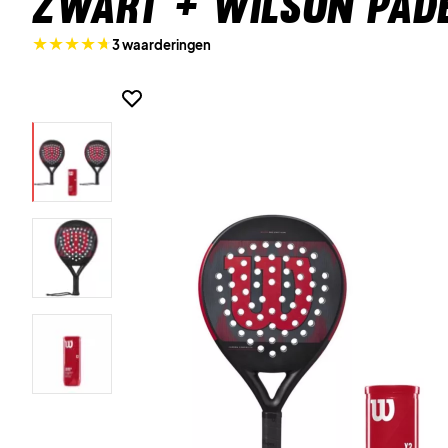
Zwart + Wilson Pade
3 waarderingen