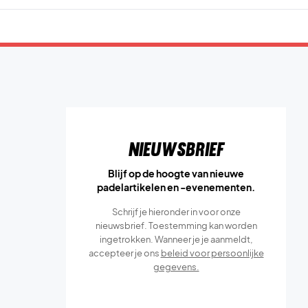
Nieuwsbrief
Blijf op de hoogte van nieuwe
padelartikelen en -evenementen.
Schrijf je hieronder in voor onze
nieuwsbrief. Toestemming kan worden
ingetrokken. Wanneer je je aanmeldt,
accepteer je ons
beleid voor persoonlijke
gegevens.