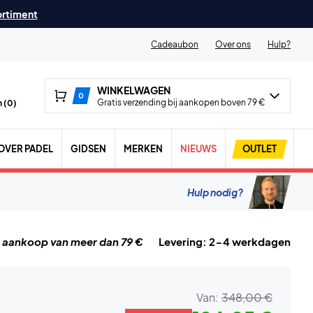
ortiment
Cadeaubon
Over ons
Hulp?
WINKELWAGEN
0
Gratis verzending bij aankopen boven 79 €
 (
0
)
OVER PADEL
GIDSEN
MERKEN
NIEUWS
OUTLET
Hulp nodig?
j aankoop van meer dan 79 €
Levering: 2-4 werkdagen
Van:
348,00 €