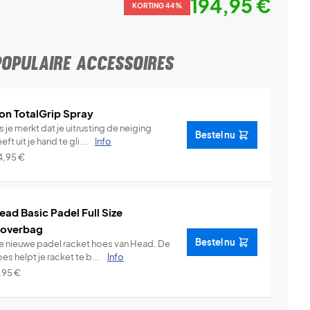
194,95 €
KORTING 44%
POPULAIRE ACCESSOIRES
on TotalGrip Spray
s je merkt dat je uitrusting de neiging
Bestel nu
eft uit je hand te gli...
Info
4,95
€
ead Basic Padel Full Size
overbag
Bestel nu
e nieuwe padel racket hoes van Head. De
es helpt je racket te b...
Info
1,95
€