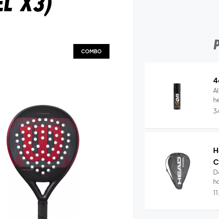
l X3)
COMBO
4
Al
he
3
H
C
D
ho
1