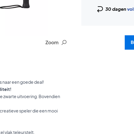
30 dagen
vol
Zoom
B
s naar een goede deal!
iteit!
oie zwarte uitvoering. Bovendien
ecreatieve speler die een mooi
l vlak teleurstelt.