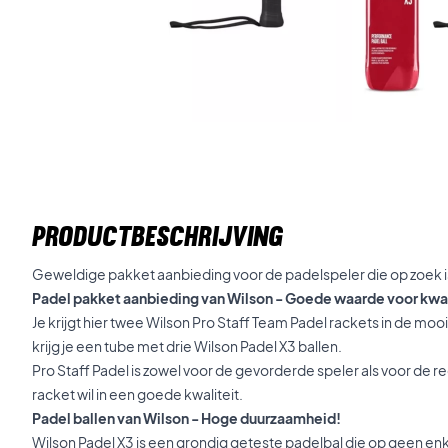
PRODUCTBESCHRIJVING
Geweldige pakket aanbieding voor de padelspeler die op zoek i
Padel pakket aanbieding van Wilson - Goede waarde voor kwal
Je krijgt hier twee Wilson Pro Staff Team Padel rackets in de mo
krijg je een tube met drie Wilson Padel X3 ballen.
Pro Staff Padel is zowel voor de gevorderde speler als voor de r
racket wil in een goede kwaliteit.
Padel ballen van Wilson - Hoge duurzaamheid!
Wilson Padel X3 is een grondig geteste padelbal die op geen enke