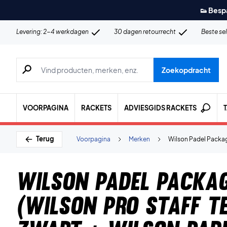
👟 Besp
Levering: 2-4 werkdagen
30 dagen retourrecht
Beste se
Zoeken naar producten, merken etc.
Zoekopdracht
VOORPAGINA
RACKETS
ADVIESGIDS RACKETS
Terug
Voorpagina
Merken
Wilson Padel Packag
Wilson Padel Packag
(Wilson Pro Staff T