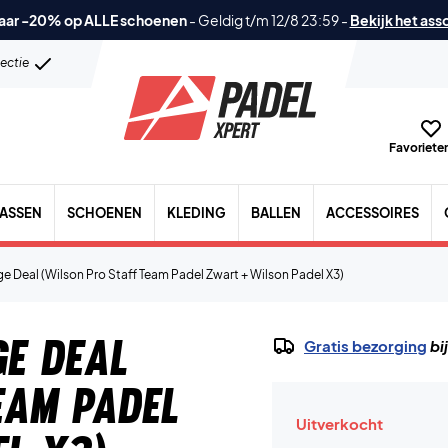
aar -20% op ALLE schoenen
-
Geldig t/m 12/8 23:59
-
Bekijk het ass
lectie
Favorieten
TASSEN
SCHOENEN
KLEDING
BALLEN
ACCESSOIRES
e Deal (Wilson Pro Staff Team Padel Zwart + Wilson Padel X3)
e Deal
Gratis bezorging
bi
eam Padel
Uitverkocht