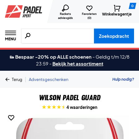
0
Winkelwagentje
Rackets
Favorieten
adviesgids
(
0
)
Zoeken naar producten, merken etc.
Zoekopdracht
MENU
👟 Bespaar -20% op ALLE schoenen
-
Geldig t/m 12/8
23:59
-
Bekijk het assortiment
|
Hulp nodig?
Terug
Adventsgeschenken
Wilson Padel Guard
4 waarderingen