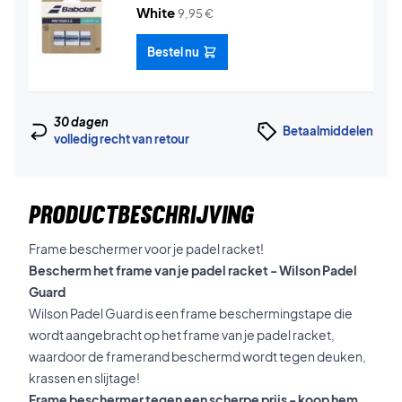
White
9,95
€
Bestel nu
30 dagen
Betaalmiddelen
volledig recht van retour
PRODUCTBESCHRIJVING
Frame beschermer voor je padel racket!
Bescherm het frame van je padel racket - Wilson Padel
Guard
Wilson Padel Guard is een frame beschermingstape die
wordt aangebracht op het frame van je padel racket,
waardoor de framerand beschermd wordt tegen deuken,
krassen en slijtage!
Frame beschermer tegen een scherpe prijs - koop hem