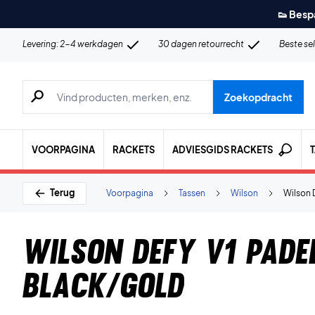
👟 Besp
Levering: 2-4 werkdagen
30 dagen retourrecht
Beste se
Zoeken naar producten, merken etc.
Zoekopdracht
VOORPAGINA
RACKETS
ADVIESGIDS RACKETS
Terug
Voorpagina
Tassen
Wilson
Wilson 
Wilson Defy V1 Pade
Black/Gold