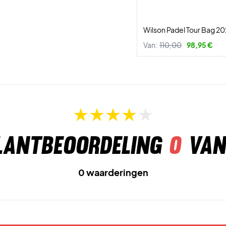
Wilson Padel Tour Bag 2
Van:
110,00
98,95 €
lantbeoordeling
0
van
0 waarderingen