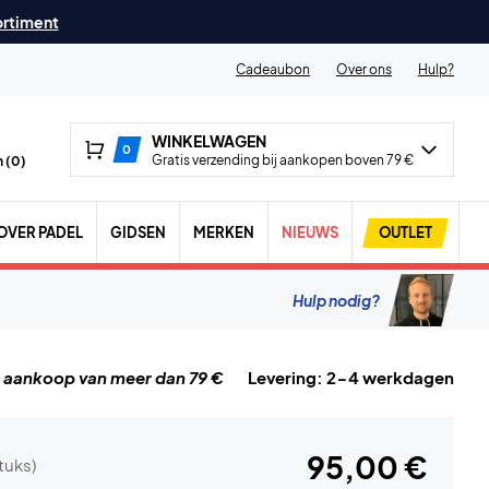
ortiment
Cadeaubon
Over ons
Hulp?
WINKELWAGEN
0
Gratis verzending bij aankopen boven 79 €
 (
0
)
OVER PADEL
GIDSEN
MERKEN
NIEUWS
OUTLET
Hulp nodig?
j aankoop van meer dan 79 €
Levering: 2-4 werkdagen
95,00 €
stuks)