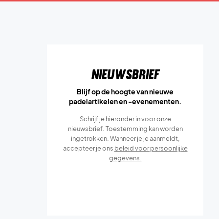
Nieuwsbrief
Blijf op de hoogte van nieuwe
padelartikelen en -evenementen.
Schrijf je hieronder in voor onze
nieuwsbrief. Toestemming kan worden
ingetrokken. Wanneer je je aanmeldt,
accepteer je ons
beleid voor persoonlijke
gegevens.