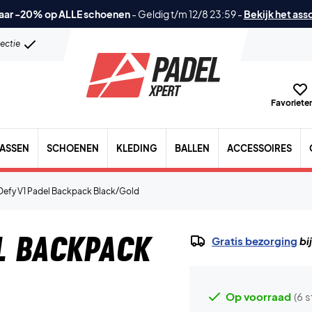
aar -20% op ALLE schoenen
-
Geldig t/m 12/8 23:59
-
Bekijk het ass
lectie
Favorieten
TASSEN
SCHOENEN
KLEDING
BALLEN
ACCESSOIRES
Defy V1 Padel Backpack Black/Gold
l Backpack
Gratis bezorging
bi
Op voorraad
(6 