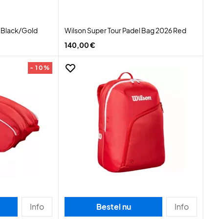
g Black/Gold
Wilson Super Tour Padel Bag 2026 Red
140,00 €
- 10%
Info
Bestel nu
Info