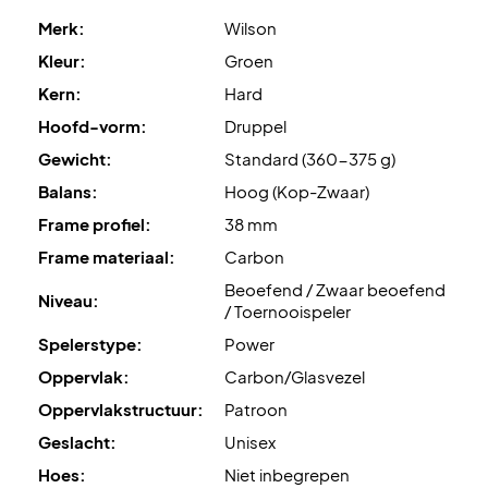
Merk:
Wilson
C2 Tubular Construction
is de nauwkeurig geconstrueerde
frameconstructie. Dit resulteert in een duurzaam frame dat
Kleur:
Groen
meer controle en gevoel biedt - zelfs bij slagen buiten de
Kern:
Hard
sweetspot.
Hoofd-vorm:
Druppel
Gewicht:
Standard (360-375 g)
Anti-Fragile Edge
is de versteviging van de framekant die
de duurzaamheid verbetert.
Balans:
Hoog (Kop-Zwaar)
Frame profiel:
38 mm
Firm EVA Foam
is de hoge dichtheid EVA die voor de kern is
Frame materiaal:
Carbon
gebruikt. Dit zorgt voor stevige, scherpe en krachtige
Beoefend / Zwaar beoefend
slagen.
Niveau:
/ Toernooispeler
Spelerstype:
Power
Verover de padelbaan - koop dit Wilson padelracket nu!
OPMERKING: Wordt geleverd zonder hoes.
Oppervlak:
Carbon/Glasvezel
Oppervlakstructuur:
Patroon
Geslacht:
Unisex
Hoes:
Niet inbegrepen