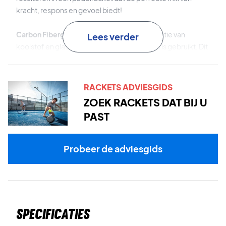
kracht, respons en gevoel biedt!
Carbon Fiberglass Composite
is de combinatie van
Lees verder
koolstof en glasvezel die voor het oppervlak is gebruikt. Dit
resulteert in een oppervlak met goede elasticiteit, gevoel
en kracht.
RACKETS ADVIESGIDS
Spin Surface
is het oppervlakpatroon dat een uitstekend
ZOEK RACKETS DAT BIJ U
spinpotentieel garandeert.
PAST
Duo Grid Pattern
is het innovatieve gatenpatroon waarbij
de diameter van de gaten groter is aan de bovenkant en
Probeer de adviesgids
kleiner aan de onderkant van het gatenpatroon. Dit zorgt
voor uitstekende kracht in aanvallende slagen en meer
controle en spin in defensieve slagen en volleys.
Sharp Hole Technology
is het geavanceerde boorproces
Specificaties
dat zorgt voor een uitstekende grip op de bal.