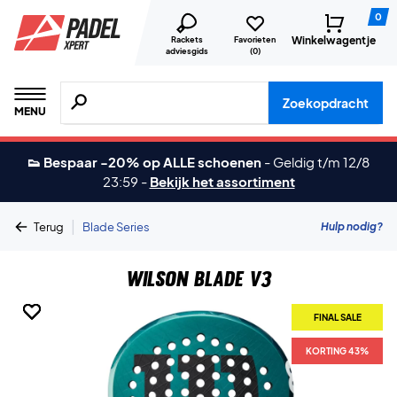
0
Winkelwagentje
Rackets
Favorieten
adviesgids
(
0
)
Zoeken naar producten, merken etc.
Zoekopdracht
MENU
👟 Bespaar -20% op ALLE schoenen
-
Geldig t/m 12/8
23:59
-
Bekijk het assortiment
|
Hulp nodig?
Terug
Blade Series
Wilson Blade V3
FINAL SALE
FINAL SALE
FINAL SALE
FINAL SALE
FINAL SALE
FINAL SALE
KORTING 43%
KORTING 43%
KORTING 43%
KORTING 43%
KORTING 43%
KORTING 43%