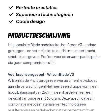
Perfecte prestaties
Superieure technologieën
Coole design
PRODUCTBESCHRIJVING
Het populaire Blade padelracket heeft een V3-update
gekregen - en het stelt niet teleur! Nu met meer kracht,
stabiliteit en gevoel. Perfect voor de ervaren padelspeler
die geen compromissen sluit!
Veel kracht en gevoel - Wilson Blade V3
Wilson Blade Pro is terug in een versie 3 - en het voldoet
aan alle verwachtingen! Het heeft een druppelvorm, een
hoog balanspunt van 267 mm, een harde kern en een
gewicht van ongeveer 365 gram. Deze specificaties in
combinatie met de materialen en technologieën
resulteren in een padelracket dat de perfecte mix van