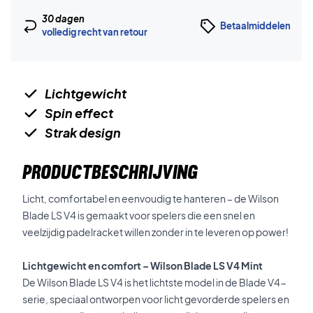
30 dagen
Betaalmiddelen
volledig recht van retour
Lichtgewicht
Spin effect
Strak design
PRODUCTBESCHRIJVING
Licht, comfortabel en eenvoudig te hanteren – de Wilson
Blade LS V4 is gemaakt voor spelers die een snel en
veelzijdig padelracket willen zonder in te leveren op power!
Lichtgewicht en comfort – Wilson Blade LS V4 Mint
De Wilson Blade LS V4 is het lichtste model in de Blade V4-
serie, speciaal ontworpen voor licht gevorderde spelers en