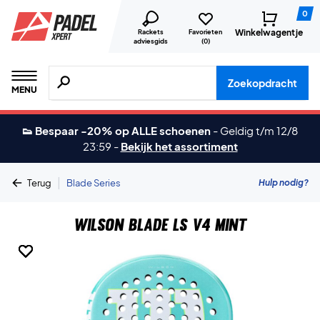
0
Winkelwagentje
Rackets
Favorieten
adviesgids
(
0
)
Zoeken naar producten, merken etc.
Zoekopdracht
MENU
👟 Bespaar -20% op ALLE schoenen
-
Geldig t/m 12/8
23:59
-
Bekijk het assortiment
|
Hulp nodig?
Terug
Blade Series
Wilson Blade LS V4 Mint