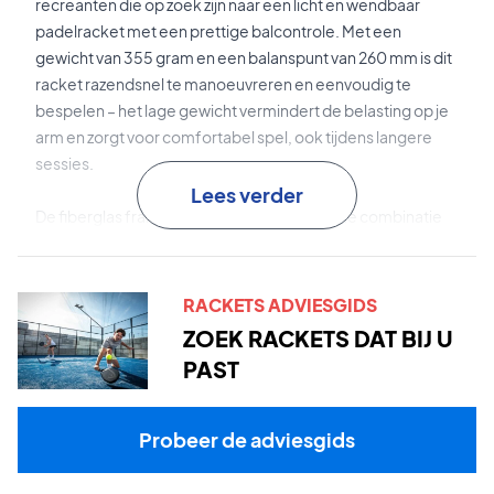
recreanten die op zoek zijn naar een licht en wendbaar
padelracket met een prettige balcontrole. Met een
gewicht van 355 gram en een balanspunt van 260 mm is dit
racket razendsnel te manoeuvreren en eenvoudig te
bespelen – het lage gewicht vermindert de belasting op je
arm en zorgt voor comfortabel spel, ook tijdens langere
sessies.
Lees verder
De fiberglas frameconstructie biedt een fijne combinatie
van stabiliteit en responsiviteit bij ieder shot, terwijl de
zachte ECO Foam-kern een comfortabele en lichte touch
geeft bij balcontact. Dankzij de Spin Effect Texture-
RACKETS ADVIESGIDS
oppervlakte kun je gecontroleerd spin genereren vanaf
ZOEK RACKETS DAT BIJ U
verschillende delen van het racketblad.
PAST
Fiberglas constructie
zorgt voor een sterke combinatie
van stabiliteit en responsiviteit voor recreanten en licht
Probeer de adviesgids
gevorderde spelers.