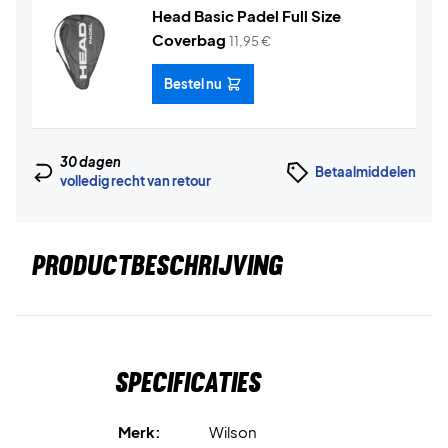
Head Basic Padel Full Size
Coverbag
11,95
€
Bestel nu
30 dagen
Betaalmiddelen
volledig recht van retour
PRODUCTBESCHRIJVING
Specificaties
Merk:
Wilson