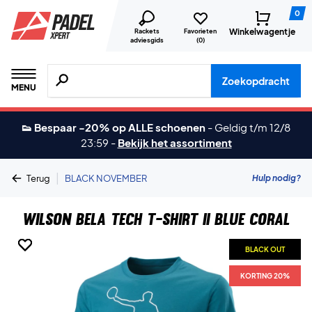
0
Winkelwagentje
Rackets
Favorieten
adviesgids
(
0
)
Zoeken naar producten, merken etc.
Zoekopdracht
MENU
👟 Bespaar -20% op ALLE schoenen
-
Geldig t/m 12/8
23:59
-
Bekijk het assortiment
|
Hulp nodig?
Terug
BLACK NOVEMBER
Wilson Bela Tech T-shirt II Blue Coral
BLACK OUT
BLACK OUT
BLACK OUT
KORTING 20%
KORTING 20%
KORTING 20%