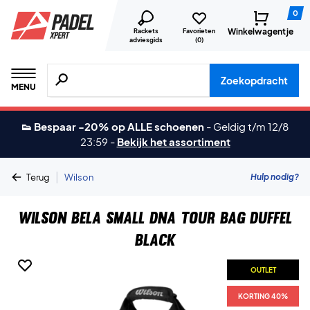
0
Winkelwagentje
Rackets
Favorieten
adviesgids
(
0
)
Zoeken naar producten, merken etc.
Zoekopdracht
MENU
👟 Bespaar -20% op ALLE schoenen
-
Geldig t/m 12/8
23:59
-
Bekijk het assortiment
|
Hulp nodig?
Terug
Wilson
Wilson Bela Small DNA Tour Bag Duffel
Black
OUTLET
KORTING 40%