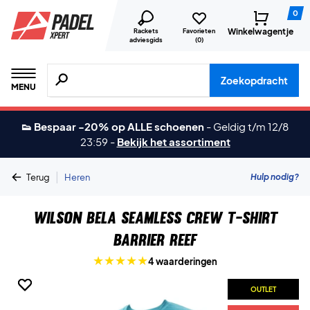
0
Winkelwagentje
Rackets
Favorieten
adviesgids
(
0
)
Zoeken naar producten, merken etc.
Zoekopdracht
MENU
👟 Bespaar -20% op ALLE schoenen
-
Geldig t/m 12/8
23:59
-
Bekijk het assortiment
|
Hulp nodig?
Terug
Heren
Wilson Bela Seamless Crew T-shirt
Barrier Reef
4 waarderingen
OUTLET
OUTLET