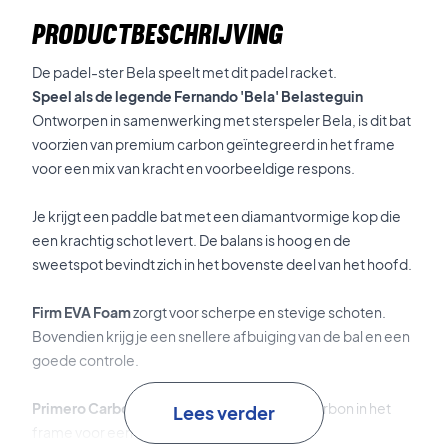
PRODUCTBESCHRIJVING
De padel-ster Bela speelt met dit padel racket.
Speel als de legende Fernando 'Bela' Belasteguin
Ontworpen in samenwerking met sterspeler Bela, is dit bat
voorzien van premium carbon geïntegreerd in het frame
voor een mix van kracht en voorbeeldige respons.
Je krijgt een paddle bat met een diamantvormige kop die
een krachtig schot levert. De balans is hoog en de
sweetspot bevindt zich in het bovenste deel van het hoofd.
Firm EVA Foam
zorgt voor scherpe en stevige schoten.
Bovendien krijg je een snellere afbuiging van de bal en een
goede controle.
Primero Carbon Face
integreert premium carbon in het
Lees verder
frame voor een mix van kracht en respons.