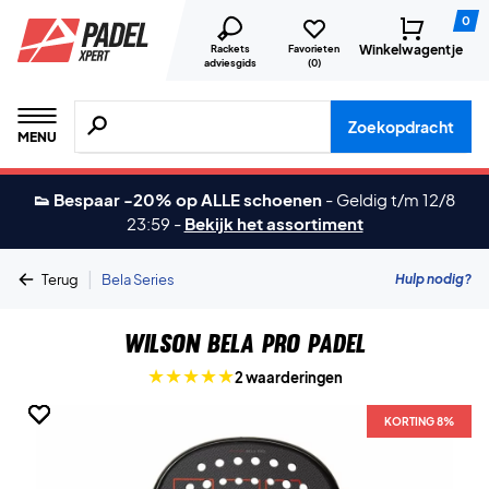
0
Winkelwagentje
Rackets
Favorieten
adviesgids
(
0
)
Zoeken naar producten, merken etc.
Zoekopdracht
MENU
👟 Bespaar -20% op ALLE schoenen
-
Geldig t/m 12/8
23:59
-
Bekijk het assortiment
|
Hulp nodig?
Terug
Bela Series
Wilson Bela Pro Padel
2 waarderingen
KORTING 8%
KORTING 8%
KORTING 8%
KORTING 8%