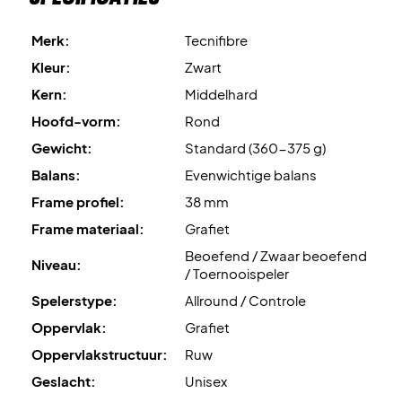
Merk:
Tecnifibre
Tecnifibre Wall Master 365 - Lichtgewicht racket voor
een superscherpe prijs!
Kleur:
Zwart
Kern:
Middelhard
Hier krijg je een mooie en gemakkelijk te bespelen padel
Hoofd-vorm:
Rond
racket met de beste technologieën van Tecnifibre - Koop
Gewicht:
Standard (360-375 g)
hem eerder dan je tegenstander!
Balans:
Evenwichtige balans
Wordt geleverd met beschermhoes.
Frame profiel:
38 mm
Frame materiaal:
Grafiet
Beoefend / Zwaar beoefend
Niveau:
/ Toernooispeler
Spelerstype:
Allround / Controle
Oppervlak:
Grafiet
Oppervlakstructuur:
Ruw
Geslacht:
Unisex