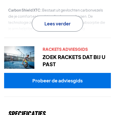
Carbon Shield XTC:
Bestaat uit gevlochten carbonvezels
die je comfort en kracht in alle slagen verhogen. De
technologie zorgt voor een geweldige schokabsorptie die
Lees verder
je arm helpt beschermen tegen overbelasting.
Progressive Holes Diameter
: De gaten zijn er in drie
verschillende maten die zorgen voor een grotere raakpunt,
RACKETS ADVIESGIDS
wat betekent dat je een grotere nauwkeurigheid krijgt,
ZOEK RACKETS DAT BIJ U
zelfs als de bal onnauwkeurig wordt geraakt.
PAST
Frontblock
: Is een materiaal in de rand van het frame dat
het racket beschermt tegen krassen en slijtage, waardoor
Probeer de adviesgids
de duurzaamheid toeneemt en het meer slijtvast wordt.
Spin Skin 3D-technologie:
De oppervlaktestructuur is ruw,
waardoor het gemakkelijker is om de bal te spinnen. De
textuur is niet zo ruw dat hij de bal stevig vastgrijpt, maar
Specificaties
voegt eerder een beetje extra spin toe aan je slagen.