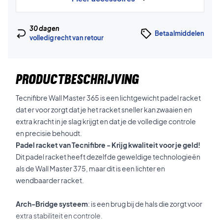
30 dagen
Betaalmiddelen
volledig recht van retour
PRODUCTBESCHRIJVING
Tecnifibre Wall Master 365 is een lichtgewicht padel racket
dat er voor zorgt dat je het racket sneller kan zwaaien en
extra kracht in je slag krijgt en dat je de volledige controle
en precisie behoudt.
Padel racket van Tecnifibre - Krijg kwaliteit voor je geld!
Dit padel racket heeft dezelfde geweldige technologieën
als de Wall Master 375, maar dit is een lichter en
wendbaarder racket.
Arch-Bridge systeem
: is een brug bij de hals die zorgt voor
extra stabiliteit en controle.