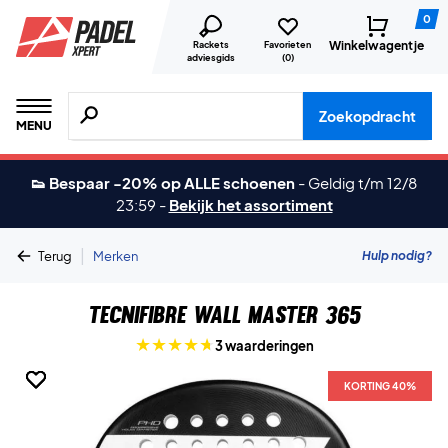
0
Winkelwagentje
Rackets
Favorieten
adviesgids
(
0
)
Zoeken naar producten, merken etc.
Zoekopdracht
MENU
👟 Bespaar -20% op ALLE schoenen
-
Geldig t/m 12/8
23:59
-
Bekijk het assortiment
|
Hulp nodig?
Terug
Merken
Tecnifibre Wall Master 365
3 waarderingen
KORTING 40%
KORTING 40%
KORTING 40%
KORTING 40%