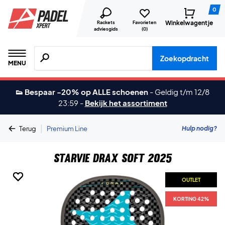
0
Winkelwagentje
Rackets
Favorieten
adviesgids
(
0
)
Zoeken naar producten, merken etc.
Zoekopdracht
MENU
👟 Bespaar -20% op ALLE schoenen
-
Geldig t/m 12/8
23:59
-
Bekijk het assortiment
|
Hulp nodig?
Terug
Premium Line
Starvie Drax Soft 2025
OUTLET
OUTLET
OUTLET
OUTLET
OUTLET
KORTING 42%
KORTING 42%
KORTING 42%
KORTING 42%
KORTING 42%