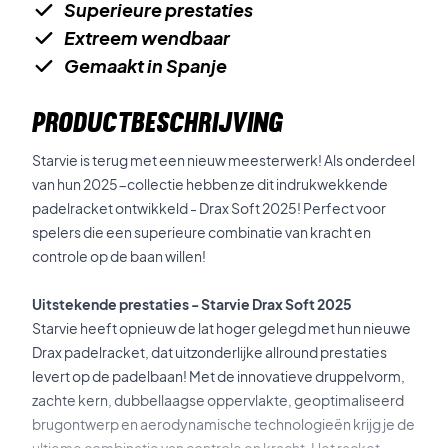
Superieure prestaties
Extreem wendbaar
Gemaakt in Spanje
PRODUCTBESCHRIJVING
Starvie is terug met een nieuw meesterwerk! Als onderdeel
van hun 2025-collectie hebben ze dit indrukwekkende
padelracket ontwikkeld - Drax Soft 2025! Perfect voor
spelers die een superieure combinatie van kracht en
controle op de baan willen!
Uitstekende prestaties - Starvie Drax Soft 2025
Starvie heeft opnieuw de lat hoger gelegd met hun nieuwe
Drax padelracket, dat uitzonderlijke allround prestaties
levert op de padelbaan! Met de innovatieve druppelvorm,
zachte kern, dubbellaagse oppervlakte, geoptimaliseerd
brugontwerp en aerodynamische technologieën krijg je de