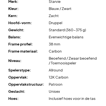
Merk:
Starvie
wendbaarheid en verminderde trillingen.
Kleur:
Blauw / Zwart
Airflow Design
optimaliseert de aerodynamica van het
Kern:
Zacht
racket, wat zorgt voor betere controle en snelheid in je
Hoofd-vorm:
Druppel
slagen!
Gewicht:
Standard (360-375 g)
Longer Handgrip Technology
is de 1,5 cm verlengde grip
Balans:
Evenwichtige balans
die de controle en wendbaarheid verder verbetert.
Frame profiel:
38 mm
Frame materiaal:
Carbon
Tot slot is het uitgerust met de trillingsdempende
Noene
Beoefend / Zwaar beoefend
Inside
-grip, die trillingen tot 96% vermindert voor meer
Niveau:
/ Toernooispeler
comfort.
Spelerstype:
Allround
Domineer de padelbaan - koop dit padelracket vandaag
Oppervlak:
12K Carbon
nog!
Oppervlakstructuur:
Patroon
Let op:
Wordt geleverd met hoes.
Geslacht:
Unisex
Hoes:
Inclusief hoes voor in de tas