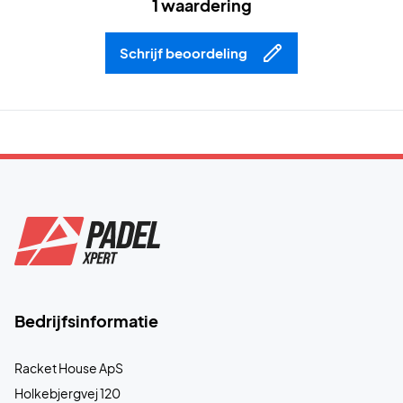
1 waardering
Schrijf beoordeling
Bedrijfsinformatie
Racket House ApS
Holkebjergvej 120