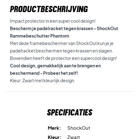
PRODUCTBESCHRIJVING
Impact protector in een super cool design!
Bescherm je padelracket tegen krassen - ShockOut
Rammebeschutter Phantom
Met deze framebeschermer van ShockOut kun je je
padelracket beschermen tegen krassen en slagen.
Bovendien heeft de protector een supercool design!
Cool design, gemakkelijk aan te brengen en
beschermend - Probeer het zelf!
Kleur: Zwart met kleurrijk design
Specificaties
Merk:
ShockOut
Kleur:
Zwart