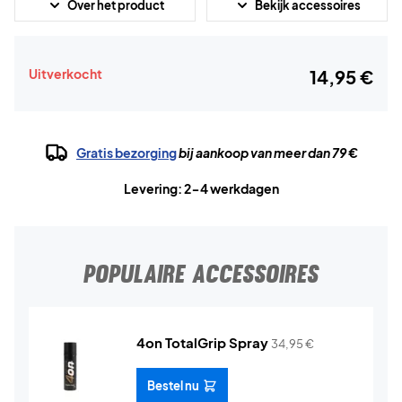
Over het product
Bekijk accessoires
Uitverkocht
14,95 €
Gratis bezorging
bij aankoop van meer dan 79 €
Levering: 2-4 werkdagen
POPULAIRE ACCESSOIRES
4on TotalGrip Spray
34,95
€
Bestel nu