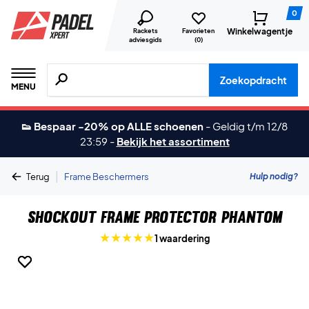
0
Winkelwagentje
Rackets
Favorieten
adviesgids
(
0
)
Zoeken naar producten, merken etc.
Zoekopdracht
MENU
👟 Bespaar -20% op ALLE schoenen
-
Geldig t/m 12/8
23:59
-
Bekijk het assortiment
|
Hulp nodig?
Terug
Frame Beschermers
ShockOut Frame Protector Phantom
1 waardering