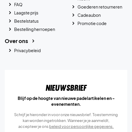
FAQ
Goederen retourneren
Laagste prijs
Cadeaubon
Bestelstatus
Promotie code
Bestelling herroepen
Over ons
Privacybeleid
Nieuwsbrief
Blijf op de hoogte van nieuwe padelartikelen en -
evenementen.
Schrijf je hieronder in voor onze nieuwsbrief. Toestemming
kan worden ingetrokken. Wanneer je je aanmeldt,
accepteer je ons
beleid voor persoonlijke gegevens.