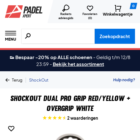
0
Winkelwagentje
Rackets
Favorieten
adviesgids
(
0
)
Zoeken naar producten, merken etc.
Zoekopdracht
MENU
👟 Bespaar -20% op ALLE schoenen
-
Geldig t/m 12/8
23:59
-
Bekijk het assortiment
|
Hulp nodig?
Terug
ShockOut
ShockOut Dual Pro Grip Red/Yellow +
Overgrip White
2 waarderingen