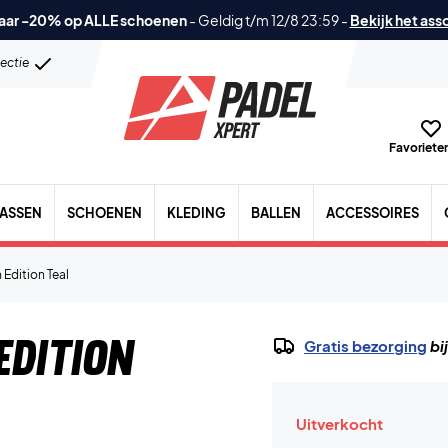
aar -20% op ALLE schoenen
-
Geldig t/m 12/8 23:59
-
Bekijk het ass
lectie
Favorieten
TASSEN
SCHOENEN
KLEDING
BALLEN
ACCESSOIRES
Edition Teal
Edition
Gratis bezorging
bi
Uitverkocht