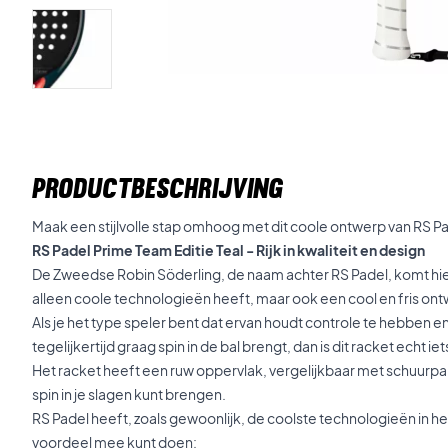
PRODUCTBESCHRIJVING
Maak een stijlvolle stap omhoog met dit coole ontwerp van RS P
RS Padel Prime Team Editie Teal - Rijk in kwaliteit en design
De Zweedse Robin Söderling, de naam achter RS Padel, komt hier 
alleen coole technologieën heeft, maar ook een cool en fris ont
Als je het type speler bent dat ervan houdt controle te hebben en
tegelijkertijd graag spin in de bal brengt, dan is dit racket echt iet
Het racket heeft een ruw oppervlak, vergelijkbaar met schuurpa
spin in je slagen kunt brengen.
RS Padel heeft, zoals gewoonlijk, de coolste technologieën in het
voordeel mee kunt doen: