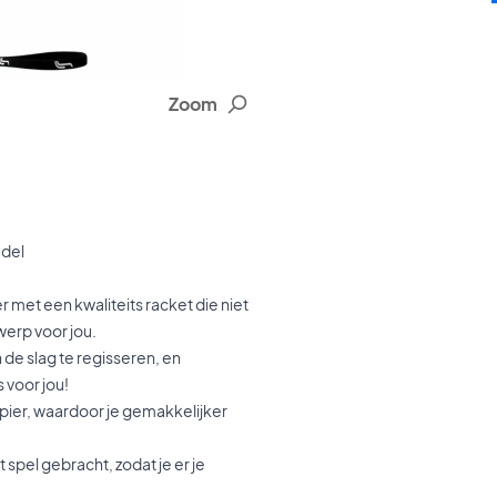
Zoom
adel
met een kwaliteits racket die niet
werp voor jou.
 de slag te regisseren, en
s voor jou!
pier, waardoor je gemakkelijker
 spel gebracht, zodat je er je