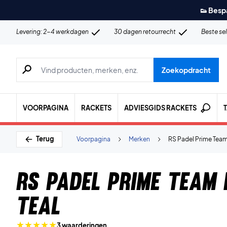
👟 Besp
Levering: 2-4 werkdagen
30 dagen retourrecht
Beste se
Zoeken naar producten, merken etc.
Zoekopdracht
VOORPAGINA
RACKETS
ADVIESGIDS RACKETS
Terug
Voorpagina
Merken
RS Padel Prime Team 
RS Padel Prime Team 
Teal
3 waarderingen