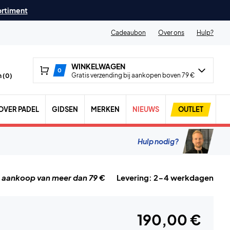
ortiment
Cadeaubon
Over ons
Hulp?
WINKELWAGEN
0
Gratis verzending bij aankopen boven 79 €
 (
0
)
OVER PADEL
GIDSEN
MERKEN
NIEUWS
OUTLET
Hulp nodig?
j aankoop van meer dan 79 €
Levering: 2-4 werkdagen
190,00 €