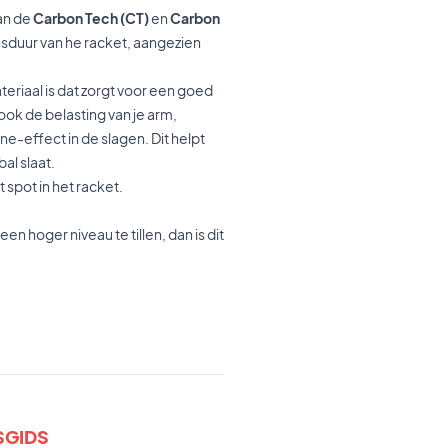
van de
Carbon Tech (CT)
en
Carbon
ensduur van he racket, aangezien
eriaal is dat zorgt voor een goed
 ook de belasting van je arm,
e-effect in de slagen. Dit helpt
al slaat.
 spot in het racket.
en hoger niveau te tillen, dan is dit
SGIDS