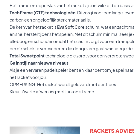
Het frame en oppervlak van het racket zijn ontwikkeld op basis 
Tech Frame (CTF) technologieën
. Dit zorgt voor een lange lev
carbon een ongelooflijk sterk materiaal is.
De kern van het racket is
Eva Soft Core
schuim, wat een zacht mat
en snel herstel tijdens het spelen. Met dit schuim minimaliseer je
elleboog en schouder omdat het schuim zorgt voor een trampolin
om de schok te verminderen die door je arm gaat wanneer je de b
Total Sweetpoint
technologie die zorgt voor een vergrote sweet
Ga in stijl naar nieuwe niveaus
Als je een ervaren padelspeler bent en klaar bent om je spel naar e
het racket voor jou.
OPMERKING: Het racket wordt geleverd met een hoes.
Kleur: Zwarte afwerking met turkoois frame..
RACKETS ADVIE