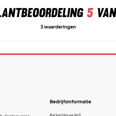
lantbeoordeling
5
van
3 waarderingen
Bedrijfsinformatie
Racket House ApS
Snelle levering