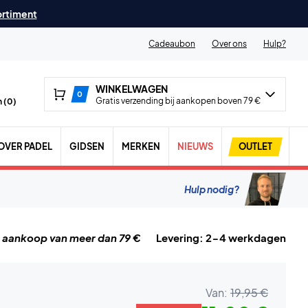
ortiment
Cadeaubon
Over ons
Hulp?
WINKELWAGEN
0
Gratis verzending bij aankopen boven 79 €
 (
0
)
OVER PADEL
GIDSEN
MERKEN
NIEUWS
OUTLET
Hulp nodig?
j aankoop van meer dan 79 €
Levering: 2-4 werkdagen
Van:
19,95 €