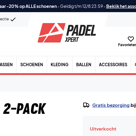
aar -20% op ALLE schoenen
-
Geldig t/m 12/8 23:59
-
Bekijk het ass
lectie
Favorieten
TASSEN
SCHOENEN
KLEDING
BALLEN
ACCESSOIRES
 2-Pack
Gratis bezorging
bi
Uitverkocht