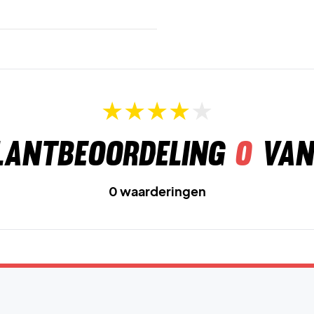
lantbeoordeling
0
van
0 waarderingen