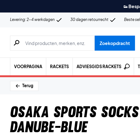
👟 Besp
Levering: 2-4 werkdagen
30 dagen retourrecht
Beste se
Zoeken naar producten, merken etc.
Zoekopdracht
VOORPAGINA
RACKETS
ADVIESGIDS RACKETS
Terug
Osaka Sports Socks
Danube-Blue