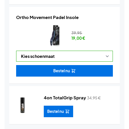
Ortho Movement Padel Insole
39,95
19,00
€
Bestel nu
4on TotalGrip Spray
34,95
€
Bestel nu