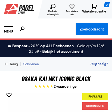
0
Winkelwagentje
Rackets
Favorieten
adviesgids
(
0
)
Zoeken naar producten, merken etc.
Zoekopdracht
MENU
👟 Bespaar -20% op ALLE schoenen
-
Geldig t/m 12/8
23:59
-
Bekijk het assortiment
|
Hulp nodig?
Terug
Schoenen
Osaka Kai MK1 Iconic Black
2 waarderingen
FINAL SALE
FINAL SALE
FINAL SALE
KORTING 50%
KORTING 50%
KORTING 50%