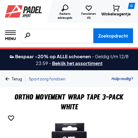
0
Winkelwagentje
Rackets
Favorieten
adviesgids
(
0
)
Zoeken naar producten, merken etc.
Zoekopdracht
MENU
👟 Bespaar -20% op ALLE schoenen
-
Geldig t/m 12/8
23:59
-
Bekijk het assortiment
|
Hulp nodig?
Terug
Sport zorg fondsen
Ortho Movement Wrap Tape 3-Pack
White