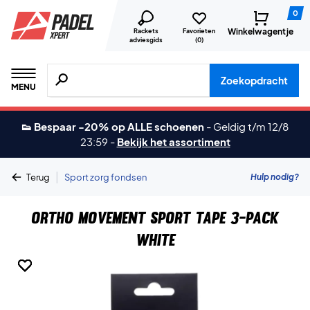
0
Winkelwagentje
Rackets
Favorieten
adviesgids
(
0
)
Zoeken naar producten, merken etc.
Zoekopdracht
MENU
👟 Bespaar -20% op ALLE schoenen
-
Geldig t/m 12/8
23:59
-
Bekijk het assortiment
|
Hulp nodig?
Terug
Sport zorg fondsen
Ortho Movement Sport Tape 3-Pack
White