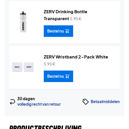
ZERV Drinking Bottle
Transparent
5,95
€
Bestel nu
ZERV Wristband 2-Pack White
5,95
€
Bestel nu
30 dagen
Betaalmiddelen
volledig recht van retour
PRODUCTBESCHRIJVING