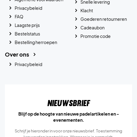
Snelle levering
Privacybeleid
Klacht
FAQ
Goederen retourneren
Laagste prijs
Cadeaubon
Bestelstatus
Promotie code
Bestelling herroepen
Over ons
Privacybeleid
Nieuwsbrief
Blijf op de hoogte van nieuwe padelartikelen en -
evenementen.
Schrijf je hieronder in voor onze nieuwsbrief. Toestemming
kan worden ingetrokken. Wanneer je je aanmeldt,