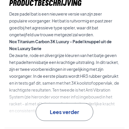
PRODUCTBESCHRIJVING
Deze padel bat is een nieuwere versie van zijn zeer
populaire voorganger. Het bat is ruitvormig en past zeer
goed bij het agressieve type speler, waar dit bat
ongetwijfeld uw trouwe metgezel zal worden.
Nox Titanium Carbon 3K Luxury - Padel knuppel uit de
Nox Luxury Serie
De zwarte, rode en zilvergrijze kleuren van het batje geven
het padeltennisbatje een krachtige uitstraling. In dit racket,
zijn er twee voorbereidingen in vergelijking met zijn
voorganger. In de eerste plaats wordt HR3 rubber gebruikt
en in tests gaf dit, samen met het 3K koolstofoppervlak, de
krachtigste resultaten. Ten tweede is het Anti Vibration
System (zie hieronder voor meer info) ingebouwd in het
racket - al met al krijg je een bat met uitzonderlijke kracht
en consistentie.
Lees verder
Carbon Frame
: voor een grotere stijfheid en duurzaamheid