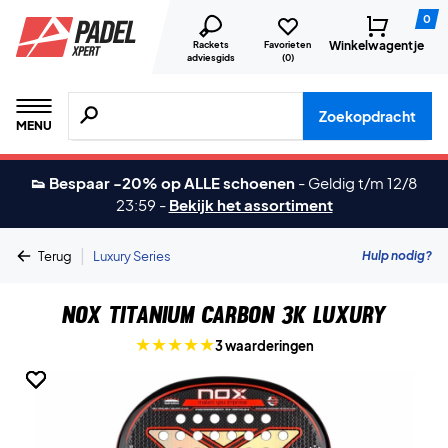
0
Winkelwagentje
Rackets
Favorieten
adviesgids
(
0
)
Zoeken naar producten, merken etc.
Zoekopdracht
MENU
👟 Bespaar -20% op ALLE schoenen
-
Geldig t/m 12/8
23:59
-
Bekijk het assortiment
|
Hulp nodig?
Terug
Luxury Series
Nox Titanium Carbon 3K Luxury
3 waarderingen