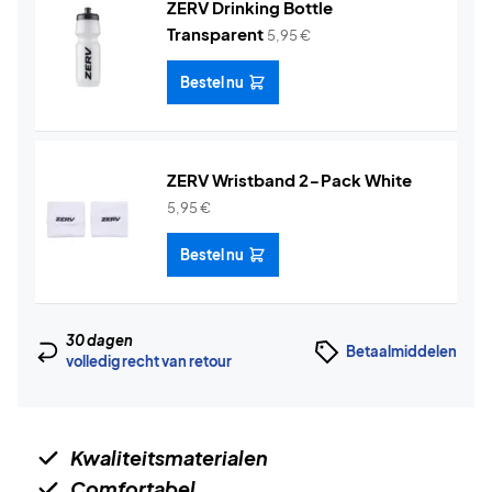
ZERV Drinking Bottle
Transparent
5,95
€
Bestel nu
ZERV Wristband 2-Pack White
5,95
€
Bestel nu
30 dagen
Betaalmiddelen
volledig recht van retour
Kwaliteitsmaterialen
Comfortabel