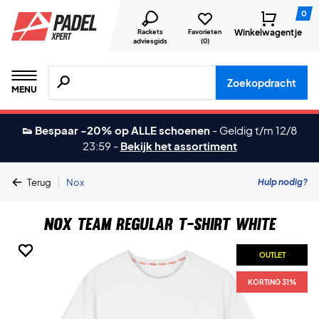
0
Winkelwagentje
Rackets
Favorieten
adviesgids
(
0
)
Zoeken naar producten, merken etc.
Zoekopdracht
MENU
👟 Bespaar -20% op ALLE schoenen
-
Geldig t/m 12/8
23:59
-
Bekijk het assortiment
|
Hulp nodig?
Terug
Nox
Nox Team Regular T-shirt White
OUTLET
OUTLET
OUTLET
OUTLET
OUTLET
OUTLET
OUTLET
KORTING 31%
KORTING 31%
KORTING 31%
KORTING 31%
KORTING 31%
KORTING 31%
KORTING 31%