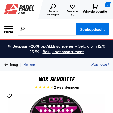
0
Winkelwagentje
Rackets
Favorieten
adviesgids
(
0
)
Zoeken naar producten, merken etc.
Zoekopdracht
MENU
👟 Bespaar -20% op ALLE schoenen
-
Geldig t/m 12/8
23:59
-
Bekijk het assortiment
|
Hulp nodig?
Terug
Merken
NOX Silhoutte
2 waarderingen