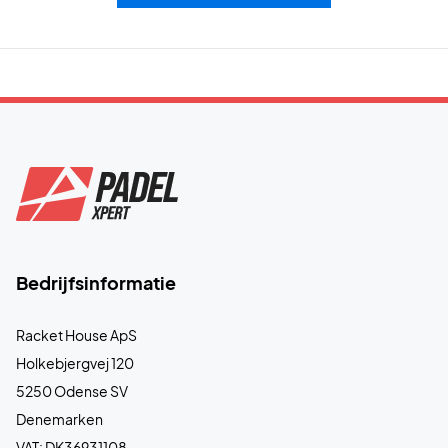
Bedrijfsinformatie
Racket House ApS
Holkebjergvej 120
5250 Odense SV
Denemarken
VAT: DK36931108