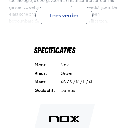
technologie, die zorgt voor maximaal comfort en een fris
gevoel, zowel tijdens de training als tijdens wedstrijden. De
elastische onderband biedt extra support en een
Lees verder
betrouwbare pasvorm, zodat de top goed blijft zitten.
Bovendien heeft de top uitneembare cups, zodat je
comfort en ondersteuning eenvoudig kunt aanpassen aan
Specificaties
jouw wensen.
Balance Fresh
zorgt voor comfort en frisheid tijdens het
Merk:
Nox
spel.
Kleur:
Groen
Maat:
XS / S / M / L / XL
Licht materiaal
staat garant voor hoog comfort en
optimale bewegingsvrijheid.
Geslacht:
Dames
Elastische band
biedt extra ondersteuning en een veilige
pasvorm.
Uitneembare cups
zorgen voor flexibele comfort en