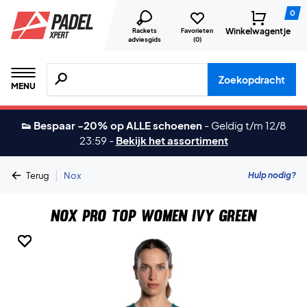
0
Winkelwagentje
Rackets
Favorieten
adviesgids
(
0
)
Zoeken naar producten, merken etc.
Zoekopdracht
MENU
👟 Bespaar -20% op ALLE schoenen
-
Geldig t/m 12/8
23:59
-
Bekijk het assortiment
|
Hulp nodig?
Terug
Nox
Nox Pro Top Women Ivy Green