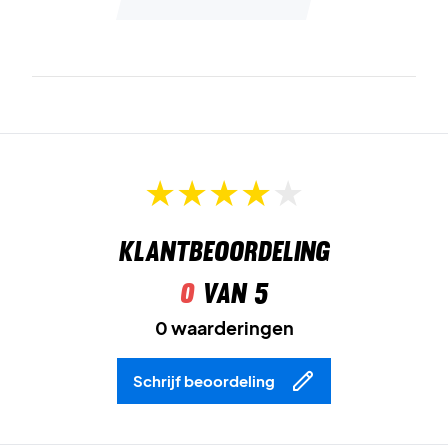
ondersteuning.
Materiaal:
88% polyamide / 12% elastaan.
Ervaar comfort en ondersteuning – bestel de Nox Pro Top
Women nu!
Kleur:
Ivy Green
Klantbeoordeling
0
van 5
0 waarderingen
Schrijf beoordeling