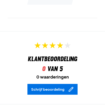
Materiaal:
90% polyamide / 10% elastaan.
Speel met comfort en support – bestel de Nox Pro Bra
vandaag nog!
Kleur:
Wit/Ivy Green.
Klantbeoordeling
0
van 5
0 waarderingen
Schrijf beoordeling