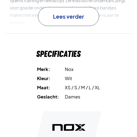
tijdens training en wedstrijd. De elastische onderkant zorgt
voor goede ondersteuning en de verstelbare bandjes
maken het eenvoudig om de pasvorm naar wens aan te
Lees verder
passen.
Bovendien heeft het model uitneembare cups, zodat je de
ondersteuning en het comfort precies naar jouw voorkeur
Specificaties
instelt.
Balance Fresh
biedt comfort en frisheid tijdens het spelen.
Merk:
Nox
Kleur:
Wit
Licht materiaal
zorgt voor hoog comfort en maximale
Maat:
XS / S / M / L / XL
bewegingsvrijheid.
Geslacht:
Dames
Elastische onderkant
geeft goede support.
Verstelbare bandjes
voor een persoonlijke pasvorm.
Uitneembare cups
voor flexibele support en comfort.