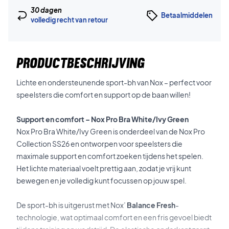
30 dagen
Betaalmiddelen
volledig recht van retour
PRODUCTBESCHRIJVING
Lichte en ondersteunende sport-bh van Nox – perfect voor
speelsters die comfort en support op de baan willen!
Support en comfort – Nox Pro Bra White/Ivy Green
Nox Pro Bra White/Ivy Green is onderdeel van de Nox Pro
Collection SS26 en ontworpen voor speelsters die
maximale support en comfort zoeken tijdens het spelen.
Het lichte materiaal voelt prettig aan, zodat je vrij kunt
bewegen en je volledig kunt focussen op jouw spel.
De sport-bh is uitgerust met Nox’
Balance Fresh
-
technologie, wat optimaal comfort en een fris gevoel biedt