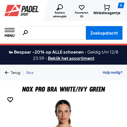
0
Winkelwagentje
Rackets
Favorieten
adviesgids
(
0
)
Zoeken naar producten, merken etc.
Zoekopdracht
MENU
👟 Bespaar -20% op ALLE schoenen
-
Geldig t/m 12/8
23:59
-
Bekijk het assortiment
|
Hulp nodig?
Terug
Nox
Nox Pro Bra White/Ivy Green