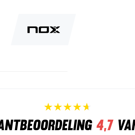
antbeoordeling
4,7
va