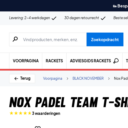
👟 Besp
Levering: 2-4 werkdagen
30 dagen retourrecht
Beste se
Zoeken naar producten, merken etc.
Zoekopdracht
VOORPAGINA
RACKETS
ADVIESGIDS RACKETS
Terug
Voorpagina
BLACK NOVEMBER
Nox Pade
Nox Padel Team T-sh
3 waarderingen