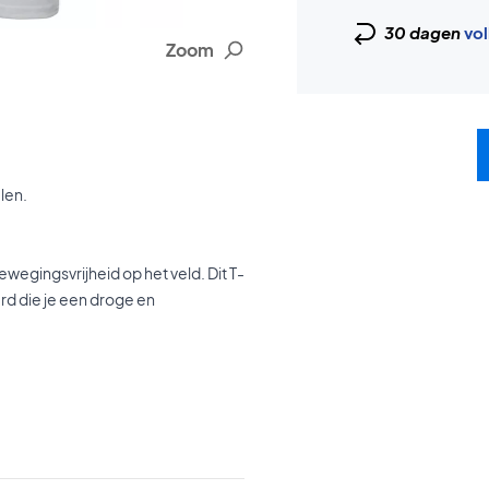
30 dagen
vol
Zoom
len.
bewegingsvrijheid op het veld. Dit T-
d die je een droge en