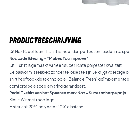
PRODUCTBESCHRIJVING
Dit Nox Padel Team T-shirt is meer dan perfect om padel in te spe
Nox padelkleding - "Makes You Improve"
Dit T-shirt is gemaakt van een super lichte polyester kwaliteit.
De pasvorm is relaxed zonder te losjes te zijn. Je krijgt volledige 
shirt heeft ook de technologie
"Balance Fresh
" geïmplementeer
comfortabele speelervaring garandeert.
Padel T-shirt van het Spaanse merk Nox - Super scherpe prijs
Kleur: Wit met rood logo.
Materiaal: 90% polyester, 10% elastaan.