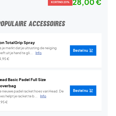
28,00 €
KORTING 20%
POPULAIRE ACCESSOIRES
on TotalGrip Spray
s je merkt dat je uitrusting de neiging
Bestel nu
eft uit je hand te gli...
Info
4,95
€
ead Basic Padel Full Size
overbag
Bestel nu
e nieuwe padel racket hoes van Head. De
es helpt je racket te b...
Info
1,95
€