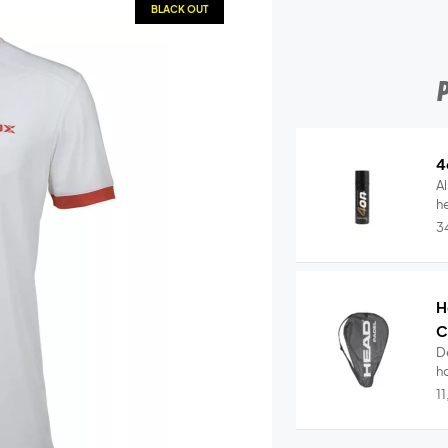
BLACK OUT
4
Al
he
3
H
C
D
ho
1