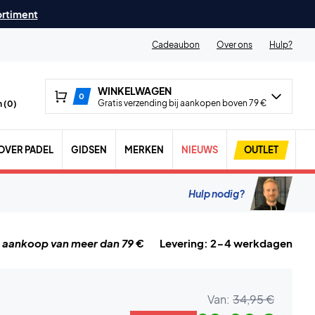
ortiment
Cadeaubon
Over ons
Hulp?
WINKELWAGEN
0
Gratis verzending bij aankopen boven 79 €
 (
0
)
OVER PADEL
GIDSEN
MERKEN
NIEUWS
OUTLET
Hulp nodig?
j aankoop van meer dan 79 €
Levering: 2-4 werkdagen
Van:
34,95 €