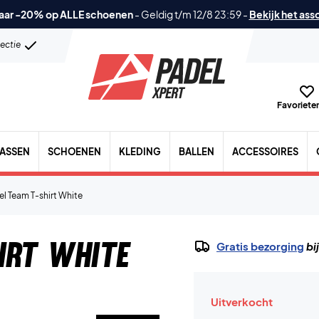
aar -20% op ALLE schoenen
-
Geldig t/m 12/8 23:59
-
Bekijk het ass
lectie
Favorieten
TASSEN
SCHOENEN
KLEDING
BALLEN
ACCESSOIRES
l Team T-shirt White
irt White
Gratis bezorging
bi
Uitverkocht