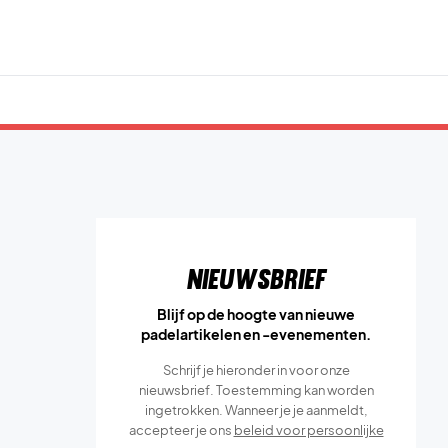
Nieuwsbrief
Blijf op de hoogte van nieuwe
padelartikelen en -evenementen.
Schrijf je hieronder in voor onze
nieuwsbrief. Toestemming kan worden
ingetrokken. Wanneer je je aanmeldt,
accepteer je ons
beleid voor persoonlijke