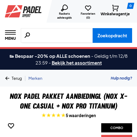
0
Winkelwagentje
Rackets
Favorieten
adviesgids
(
0
)
Zoeken naar producten, merken etc.
Zoekopdracht
MENU
👟 Bespaar -20% op ALLE schoenen
-
Geldig t/m 12/8
23:59
-
Bekijk het assortiment
|
Hulp nodig?
Terug
Merken
Nox Padel Pakket Aanbiedingl (Nox X-
One Casual + Nox Pro Titanium)
5 waarderingen
COMBO
COMBO