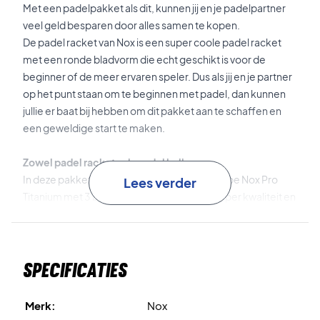
Met een padelpakket als dit, kunnen jij en je padelpartner
veel geld besparen door alles samen te kopen.
De padel racket van Nox is een super coole padel racket
met een ronde bladvorm die echt geschikt is voor de
beginner of de meer ervaren speler. Dus als jij en je partner
op het punt staan om te beginnen met padel, dan kunnen
jullie er baat bij hebben om dit pakket aan te schaffen en
een geweldige start te maken.
Zowel padel rackets als padel ballen
In deze pakketaanbieding krijgt u ook een tube Nox Pro
Lees verder
Titanium met 3 ballen. Deze ballen zijn van super kwaliteit en
er worden goede materialen gebruikt, waardoor de
duurzaamheid verlengd wordt.
Specificaties
De padel racket wordt geleverd met een beschermhoes.
Merk:
Nox