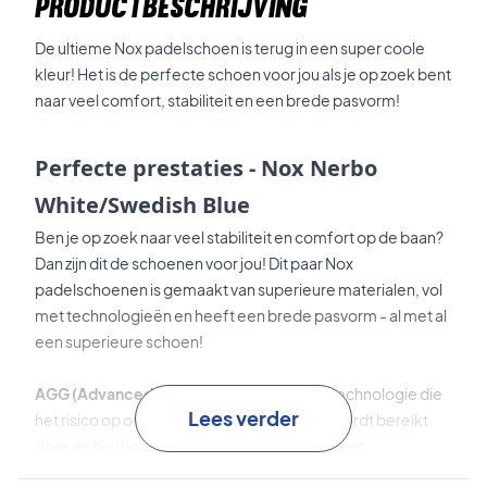
PRODUCTBESCHRIJVING
De ultieme Nox padelschoen is terug in een super coole
kleur! Het is de perfecte schoen voor jou als je op zoek bent
naar veel comfort, stabiliteit en een brede pasvorm!
Perfecte prestaties - Nox Nerbo
White/Swedish Blue
Ben je op zoek naar veel stabiliteit en comfort op de baan?
Dan zijn dit de schoenen voor jou! Dit paar Nox
padelschoenen is gemaakt van superieure materialen, vol
met technologieën en heeft een brede pasvorm - al met al
een superieure schoen!
AGG (Advanced Gravity Geometry)
is de technologie die
Lees verder
het risico op overbelasting vermindert. Dit wordt bereikt
door de hiel hoger te plaatsen dan de voorvoet.