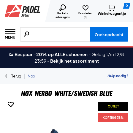
0
Winkelwagentje
Rackets
Favorieten
adviesgids
(
0
)
Zoeken naar producten, merken etc.
Zoekopdracht
MENU
👟 Bespaar -20% op ALLE schoenen
-
Geldig t/m 12/8
23:59
-
Bekijk het assortiment
|
Hulp nodig?
Terug
Nox
Nox Nerbo White/Swedish Blue
OUTLET
OUTLET
OUTLET
OUTLET
OUTLET
OUTLET
OUTLET
OUTLET
OUTLET
OUTLET
OUTLET
KORTING 38%
KORTING 38%
KORTING 38%
KORTING 38%
KORTING 38%
KORTING 38%
KORTING 38%
KORTING 38%
KORTING 38%
KORTING 38%
KORTING 38%