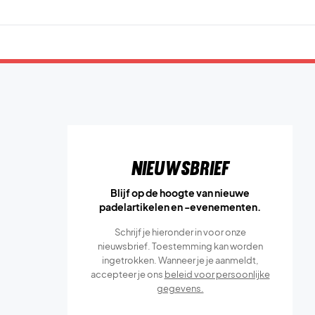
Nieuwsbrief
Blijf op de hoogte van nieuwe
padelartikelen en -evenementen.
Schrijf je hieronder in voor onze
nieuwsbrief. Toestemming kan worden
ingetrokken. Wanneer je je aanmeldt,
accepteer je ons
beleid voor persoonlijke
gegevens.