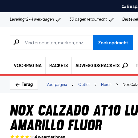
👟 Besp
Levering: 2-4 werkdagen
30 dagen retourrecht
Beste se
Zoeken naar producten, merken etc.
Zoekopdracht
VOORPAGINA
RACKETS
ADVIESGIDS RACKETS
Terug
Voorpagina
Outlet
Heren
Nox Calz
Nox Calzado AT10 Lu
Amarillo Fluor
4 waarderingen