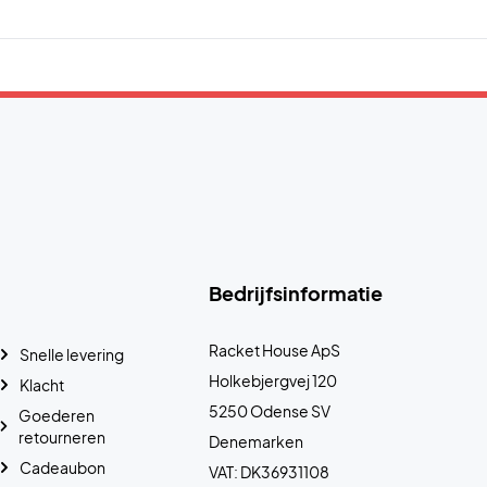
Bedrijfsinformatie
Racket House ApS
Snelle levering
Holkebjergvej 120
Klacht
5250 Odense SV
Goederen
retourneren
Denemarken
Cadeaubon
VAT: DK36931108