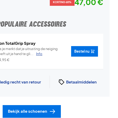
47,00 €
KORTING 68%
POPULAIRE ACCESSOIRES
on TotalGrip Spray
s je merkt dat je uitrusting de neiging
Bestel nu
eft uit je hand te gli...
Info
4,95
€
ledig recht van retour
Betaalmiddelen
Bekijk alle schoenen