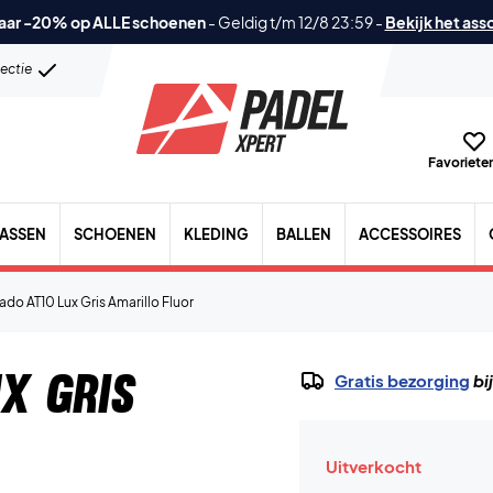
aar -20% op ALLE schoenen
-
Geldig t/m 12/8 23:59
-
Bekijk het ass
lectie
Favorieten
TASSEN
SCHOENEN
KLEDING
BALLEN
ACCESSOIRES
ado AT10 Lux Gris Amarillo Fluor
x Gris
Gratis bezorging
bi
Uitverkocht