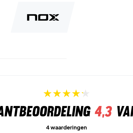
antbeoordeling
4,3
va
4 waarderingen