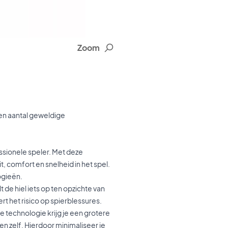
Zoom
en aantal geweldige
sionele speler. Met deze
, comfort en snelheid in het spel.
ogieën.
 de hiel iets op ten opzichte van
rt het risico op spierblessures.
e technologie krijg je een grotere
oen zelf. Hierdoor minimaliseer je