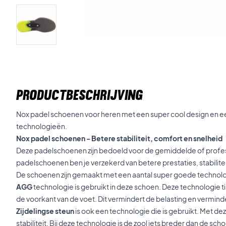
PRODUCTBESCHRIJVING
Nox padel schoenen voor heren met een super cool design en e
technologieën.
Nox padel schoenen - Betere stabiliteit, comfort en snelheid
Deze padelschoenen zijn bedoeld voor de gemiddelde of profes
padelschoenen ben je verzekerd van betere prestaties, stabiliteit
De schoenen zijn gemaakt met een aantal super goede technol
AGG
technologie is gebruikt in deze schoen. Deze technologie tilt
de voorkant van de voet. Dit vermindert de belasting en verminde
Zijdelingse steun
is ook een technologie die is gebruikt. Met dez
stabiliteit. Bij deze technologie is de zool iets breder dan de sch