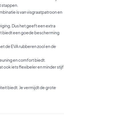
t stappen.
mbinatie is van visgraatpatroon en
viging. Dus het geeft een extra
Het biedt een goede bescherming
et de EVA rubberen zool en de
teuning en comfort biedt.
ok iets flexibeler en minder stijf
eit biedt. Je vermijdt de grote