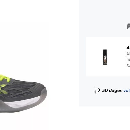
4
Al
he
3
30 dagen
vol