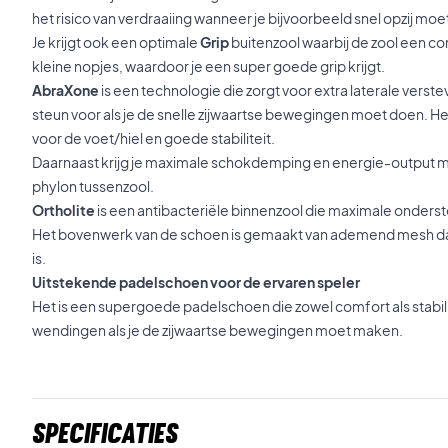
het risico van verdraaiing wanneer je bijvoorbeeld snel opzij moe
Je krijgt ook een optimale
Grip
buitenzool waarbij de zool een co
kleine nopjes, waardoor je een super goede grip krijgt.
AbraXone
is een technologie die zorgt voor extra laterale verste
steun voor als je de snelle zijwaartse bewegingen moet doen. 
voor de voet/hiel en goede stabiliteit.
Daarnaast krijg je maximale schokdemping en energie-output m
phylon tussenzool.
Ortholite
is een antibacteriële binnenzool die maximale onders
Het bovenwerk van de schoen is gemaakt van ademend mesh dat o
is.
Uitstekende padelschoen voor de ervaren speler
Het is een supergoede padelschoen die zowel comfort als stabilit
wendingen als je de zijwaartse bewegingen moet maken.
Specificaties