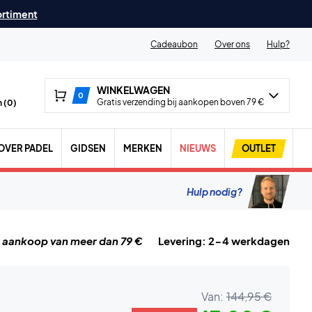
ortiment
Cadeaubon
Over ons
Hulp?
WINKELWAGEN
0
Gratis verzending bij aankopen boven 79 €
 (
0
)
OVER PADEL
GIDSEN
MERKEN
NIEUWS
OUTLET
Hulp nodig?
j aankoop van meer dan 79 €
Levering: 2-4 werkdagen
Van:
144,95 €