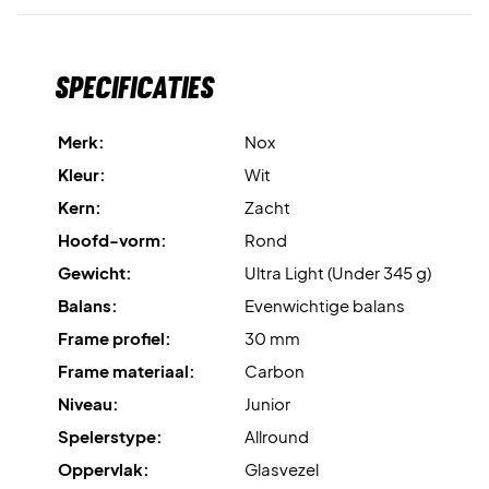
lager gewicht.
Dynamic Composite Structure (DCS)
verdeelt het
Specificaties
materiaal tot vier centimeter in het blad vanaf het frame,
waardoor het risico op vezelbreuk bij slagen met de
Merk:
Nox
buitenkant wordt verminderd.
Kleur:
Wit
Carbon frame
geeft extra stijfheid en duurzaamheid aan
Kern:
Zacht
het frame en het racket als geheel.
Hoofd-vorm:
Rond
Gewicht:
Ultra Light (Under 345 g)
Ronde vorm
creëert een royaal sweetspot en uitstekende
controle – ideaal voor jonge spelers die hun techniek aan
Balans:
Evenwichtige balans
het ontwikkelen zijn.
Frame profiel:
30 mm
Frame materiaal:
Carbon
Korter handvat
is aangepast aan kleinere handen en maakt
Niveau:
Junior
het racket makkelijker te hanteren voor kinderen.
Spelerstype:
Allround
Ontwikkel jouw spel als Agustín Tapia – bestel de Nox
Oppervlak:
Glasvezel
AT10 Genius Jr 2026 direct!