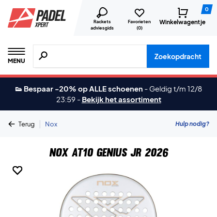
0
Winkelwagentje
Rackets
Favorieten
adviesgids
(
0
)
Zoeken naar producten, merken etc.
Zoekopdracht
MENU
👟 Bespaar -20% op ALLE schoenen
-
Geldig t/m 12/8
23:59
-
Bekijk het assortiment
|
Hulp nodig?
Terug
Nox
Nox AT10 Genius Jr 2026