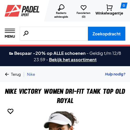
0
Winkelwagentje
Rackets
Favorieten
adviesgids
(
0
)
Zoeken naar producten, merken etc.
Zoekopdracht
MENU
👟 Bespaar -20% op ALLE schoenen
-
Geldig t/m 12/8
23:59
-
Bekijk het assortiment
|
Hulp nodig?
Terug
Nike
Nike Victory Women Dri-FIT Tank Top Old
Royal