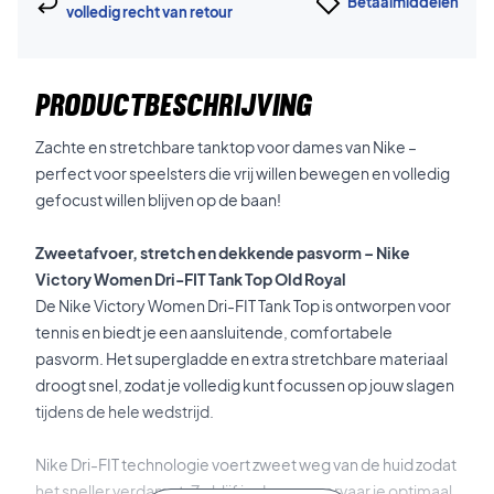
Betaalmiddelen
volledig recht van retour
PRODUCTBESCHRIJVING
Zachte en stretchbare tanktop voor dames van Nike –
perfect voor speelsters die vrij willen bewegen en volledig
gefocust willen blijven op de baan!
Zweetafvoer, stretch en dekkende pasvorm – Nike
Victory Women Dri-FIT Tank Top Old Royal
De Nike Victory Women Dri-FIT Tank Top is ontworpen voor
tennis en biedt je een aansluitende, comfortabele
pasvorm. Het supergladde en extra stretchbare materiaal
droogt snel, zodat je volledig kunt focussen op jouw slagen
tijdens de hele wedstrijd.
Nike Dri-FIT technologie voert zweet weg van de huid zodat
het sneller verdampt. Zo blijf je droog en ervaar je optimaal