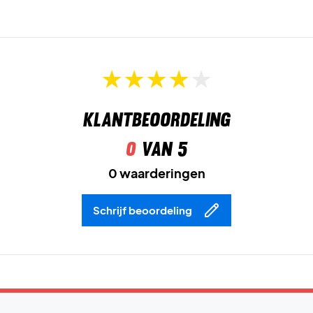
Geribbelde panelen onder de armen
zorgen voor optimale
bewegingsvrijheid bij elke slag.
Speel vrij en comfortabel – bestel de Nike Victory
Women Dri-FIT Tank Top Old Royal vandaag nog!
Kleur:
Old Royal.
Materiaal:
79% polyester / 21% elastaan.
Klantbeoordeling
0
van 5
0 waarderingen
Schrijf beoordeling