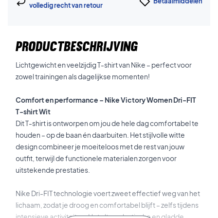
Betaalmiddelen
volledig recht van retour
PRODUCTBESCHRIJVING
Lichtgewicht en veelzijdig T-shirt van Nike – perfect voor
zowel trainingen als dagelijkse momenten!
Comfort en performance – Nike Victory Women Dri-FIT
T-shirt Wit
Dit T-shirt is ontworpen om jou de hele dag comfortabel te
houden – op de baan én daarbuiten. Het stijlvolle witte
design combineer je moeiteloos met de rest van jouw
outfit, terwijl de functionele materialen zorgen voor
uitstekende prestaties.
Nike Dri-FIT technologie voert zweet effectief weg van het
lichaam, zodat je droog en comfortabel blijft – zelfs tijdens
intensieve activiteiten. Het ultra-elastische en gladde