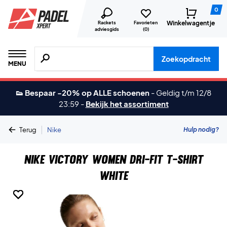
0
Winkelwagentje
Rackets
Favorieten
adviesgids
(
0
)
Zoeken naar producten, merken etc.
Zoekopdracht
MENU
👟 Bespaar -20% op ALLE schoenen
-
Geldig t/m 12/8
23:59
-
Bekijk het assortiment
|
Hulp nodig?
Terug
Nike
Nike Victory Women Dri-FIT T-shirt
White