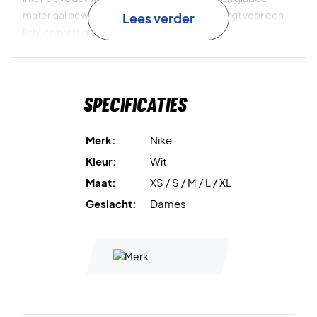
materiaal beweegt perfect met je mee en zorgt voor een
Lees verder
licht en prettig gevoel.
De flexibele pasvorm geeft je volop bewegingsvrijheid,
wat dit shirt ideaal maakt voor tennis, training en casual
Specificaties
gebruik.
Dri-FIT technologie
houdt je droog en comfortabel.
Merk:
Nike
Kleur:
Wit
Elastisch materiaal
geeft uitstekende bewegingsvrijheid.
Maat:
XS / S / M / L / XL
Licht en zacht materiaal
zorgt voor comfort de hele dag
Geslacht:
Dames
door.
Veelzijdig design
voor zowel sport als alledaags gebruik.
Materiaal
: 79% polyester / 21% elastaan.