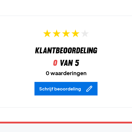
Klaar voor de baan én elke dag – bestel jouw Nike Victory
Women Dri-FIT T-shirt vandaag nog!
Kleur:
Wit.
Klantbeoordeling
0
van 5
0 waarderingen
Schrijf beoordeling