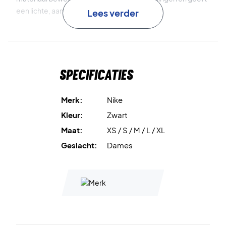
een lichte, aangename feel.
Lees verder
De flexibele pasvorm zorgt voor uitstekende
bewegingsvrijheid, wat dit shirt ideaal maakt voor tennis,
training en casual gebruik.
Specificaties
Dri-FIT technologie
houdt je droog en comfortabel.
Merk:
Nike
Rekbaar materiaal
geeft een hoge mate van
Kleur:
Zwart
bewegingsvrijheid.
Maat:
XS / S / M / L / XL
Licht en zacht materiaal
biedt comfort, de hele dag door.
Geslacht:
Dames
Veelzijdig design
– geschikt voor sport en alledaags
gebruik.
Materiaal
: 79% polyester / 21% elastaan.