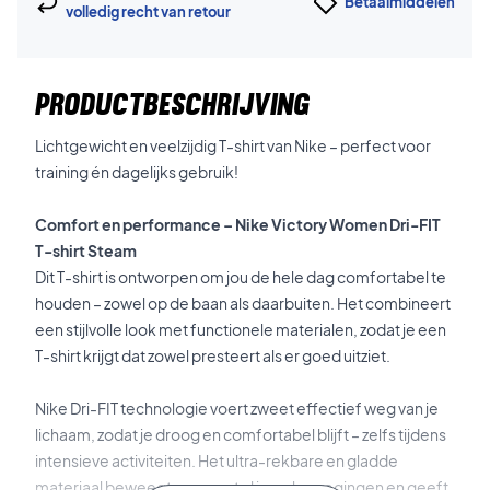
Betaalmiddelen
volledig recht van retour
PRODUCTBESCHRIJVING
Lichtgewicht en veelzijdig T-shirt van Nike – perfect voor
training én dagelijks gebruik!
Comfort en performance – Nike Victory Women Dri-FIT
T-shirt Steam
Dit T-shirt is ontworpen om jou de hele dag comfortabel te
houden – zowel op de baan als daarbuiten. Het combineert
een stijlvolle look met functionele materialen, zodat je een
T-shirt krijgt dat zowel presteert als er goed uitziet.
Nike Dri-FIT technologie voert zweet effectief weg van je
lichaam, zodat je droog en comfortabel blijft – zelfs tijdens
intensieve activiteiten. Het ultra-rekbare en gladde
materiaal beweegt mee met al jouw bewegingen en geeft