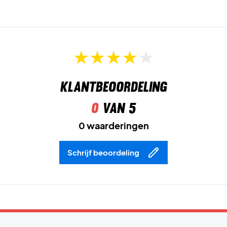
Klaar voor de baan en je dagelijkse routine – bestel de
Nike Victory Women Dri-FIT T-shirt vandaag nog!
Kleur:
Steam.
Klantbeoordeling
0
van 5
0 waarderingen
Schrijf beoordeling