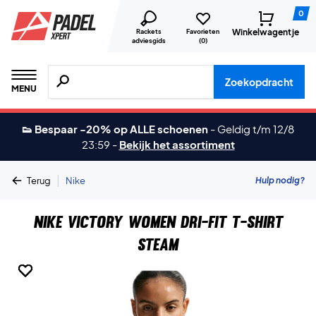
0
Winkelwagentje
Rackets
Favorieten
adviesgids
(
0
)
Zoeken naar producten, merken etc.
Zoekopdracht
MENU
👟 Bespaar -20% op ALLE schoenen
-
Geldig t/m 12/8
23:59
-
Bekijk het assortiment
|
Hulp nodig?
Terug
Nike
Nike Victory Women Dri-FIT T-shirt
Steam