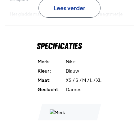
Lees verder
Het gladde materiaal is extra rekbaar en beweegt met je
mee, waardoor je geniet van uitstekend comfort en
optimale bewegingsvrijheid. De T-shirt is afgewerkt met
het klassieke Swoosh-logo.
Specificaties
Nike Dri-FIT
voert zweet af van de huid en helpt je droog en
comfortabel te blijven.
Merk:
Nike
Kleur:
Blauw
Extra rekbaar materiaal
beweegt met je mee en geeft
Maat:
XS / S / M / L / XL
hoogwaardig comfort.
Geslacht:
Dames
Glad stof
voelt heerlijk aan op de huid.
Swoosh-logo
voor die klassieke Nike uitstraling.
Train en speel comfortabel – bestel de Nike Victory
Women Dri-FIT T-shirt Old Royal vandaag nog!