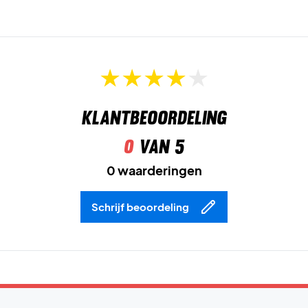
Kleur:
Old Royal/Wit.
Materiaal:
79% polyester / 21% elastaan.
Klantbeoordeling
0
van 5
0 waarderingen
Schrijf beoordeling