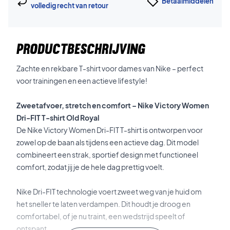
Betaalmiddelen
volledig recht van retour
PRODUCTBESCHRIJVING
Zachte en rekbare T-shirt voor dames van Nike – perfect
voor trainingen en een actieve lifestyle!
Zweetafvoer, stretch en comfort – Nike Victory Women
Dri-FIT T-shirt Old Royal
De Nike Victory Women Dri-FIT T-shirt is ontworpen voor
zowel op de baan als tijdens een actieve dag. Dit model
combineert een strak, sportief design met functioneel
comfort, zodat jij je de hele dag prettig voelt.
Nike Dri-FIT technologie voert zweet weg van je huid om
het sneller te laten verdampen. Dit houdt je droog en
comfortabel, of je nu traint, een wedstrijd speelt of
ontspant.