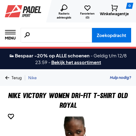
0
Winkelwagentje
Rackets
Favorieten
adviesgids
(
0
)
Zoeken naar producten, merken etc.
Zoekopdracht
MENU
👟 Bespaar -20% op ALLE schoenen
-
Geldig t/m 12/8
23:59
-
Bekijk het assortiment
|
Hulp nodig?
Terug
Nike
Nike Victory Women Dri-FIT T-shirt Old
Royal