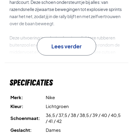
hardcourt. Deze schoen ondersteunt je bij alles: van
razendsnelle zijwaartse bewegingen tot explosieve sprints
naar het net, zodat jij in de rally blijft en met zelfvertrouwen
over de baan beweegt.
Deze uitvoering is verbeterd met een lichtere rubberen
buitenzool en een geoptimaliseerde pasvorm rondom de
Lees verder
middenvoet en hiel, waardoor je nog scherpere cuts en
betere controle ervaart. De flexibele voorvoet zorgt
bovendien voor een natuurlijkere en soepelere afzet bij
elke stap.
Specificaties
Air Zoom
in de voorvoet zorgt voor responsieve
schokabsorptie tijdens het belangrijkste afzetmoment.
Merk:
Nike
Kleur:
Lichtgroen
Flexibele voorvoet
biedt een natuurlijk en soepel gevoel in
36,5 / 37,5 / 38 / 38,5 / 39 / 40 / 40,5
je beweging.
Schoenmaat:
/ 41 / 42
Geslacht:
Dames
Lichte rubberen buitenzool
garandeert uitstekende grip