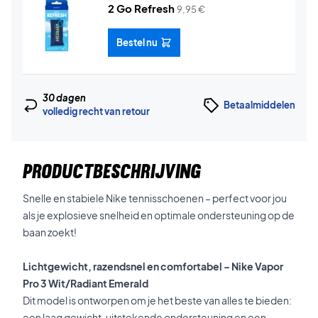
2 Go Refresh
9,95
€
Bestel nu
30 dagen
Betaalmiddelen
volledig recht van retour
PRODUCTBESCHRIJVING
Snelle en stabiele Nike tennisschoenen – perfect voor jou
als je explosieve snelheid en optimale ondersteuning op de
baan zoekt!
Lichtgewicht, razendsnel en comfortabel – Nike Vapor
Pro 3 Wit/Radiant Emerald
Dit model is ontworpen om je het beste van alles te bieden:
een laag gewicht, uitstekende ondersteuning en een