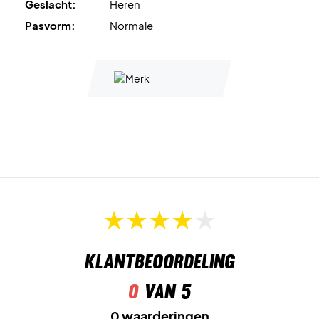
Geslacht:
Heren
Deze schoen is ontworpen voor harde ondergronden en
Pasvorm:
Normale
geschikt voor elk type baan.
Klantbeoordeling
0
van 5
0 waarderingen