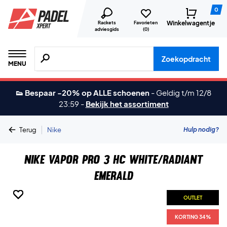
0
Winkelwagentje
Rackets
Favorieten
adviesgids
(
0
)
Zoeken naar producten, merken etc.
Zoekopdracht
MENU
👟 Bespaar -20% op ALLE schoenen
-
Geldig t/m 12/8
23:59
-
Bekijk het assortiment
|
Hulp nodig?
Terug
Nike
Nike Vapor Pro 3 HC White/Radiant
Emerald
OUTLET
OUTLET
OUTLET
OUTLET
OUTLET
OUTLET
KORTING 34%
KORTING 34%
KORTING 34%
KORTING 34%
KORTING 34%
KORTING 34%