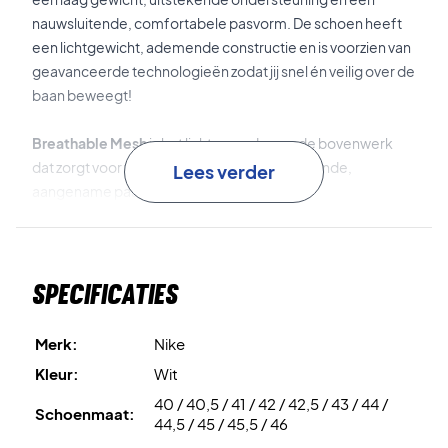
nauwsluitende, comfortabele pasvorm. De schoen heeft
een lichtgewicht, ademende constructie en is voorzien van
geavanceerde technologieën zodat jij snel én veilig over de
baan beweegt!
Breathable Mesh
is het lichte en ademende bovenwerk
dat zorgt voor veel ventilatie en een aansluitende,
Lees verder
aangename pasvorm.
Air Zoom
is de dempingstechnologie in de tussenzool die
schokken absorbeert en je veel energieteruggave biedt.
Specificaties
Durable Outsole
is de slijtvaste buitenzool die stabiliteit en
uitstekend grip geeft – ook bij snelle richtingswisselingen.
Merk:
Nike
Kleur:
Wit
Bereid je voor op de strijd – bestel jouw Nike
40 / 40,5 / 41 / 42 / 42,5 / 43 / 44 /
tennisschoenen vandaag nog!
Schoenmaat:
44,5 / 45 / 45,5 / 46
Kleur: Wit en groen.